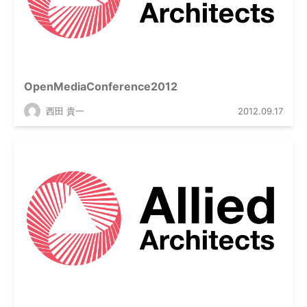
OpenMediaConference2012
西田 貴一
2012.09.17