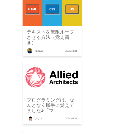
テキストを無限ループ
させる方法（覚え書
き）
kozawa
2023.11.25
プログラミングは、な
んとなく勝手に覚えて
ました♪「マ...
いしい
2014.01.24