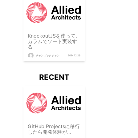
KnockoutJSを使って、
カラムでソート実装す
る
チャン ゴック クオン
2014.12.26
RECENT
GitHub Projectsに移行
したら開発体験が...