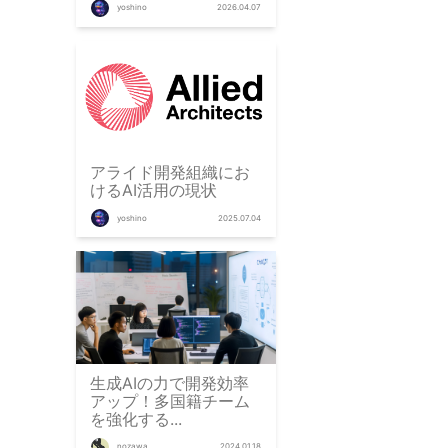
yoshino
2026.04.07
アライド開発組織にお
けるAI活用の現状
yoshino
2025.07.04
生成AIの力で開発効率
アップ！多国籍チーム
を強化する...
nozawa
2024.01.18