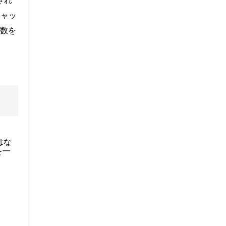
され
チャッ
数を
はな
を一