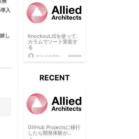
業務
の導入
嬉し
KnockoutJSを使って、
カラムでソート実装す
る
チャン ゴック クオン
2014.12.26
RECENT
GitHub Projectsに移行
したら開発体験が...