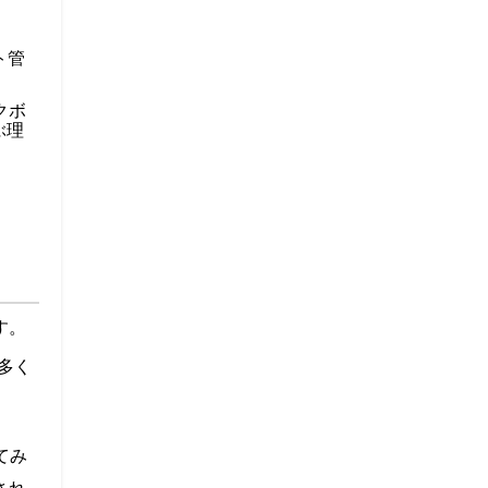
ト管
。
クボ
ぶ理
す。
数多く
てみ