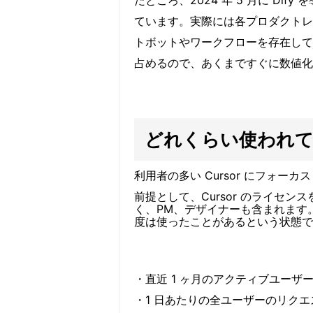
たところ、
2024
年
5
月に
Dify
を
ています。実際には各プロダクトレ
トボットやワークフローを存在して
占めるので、あくまですぐに数値化
どれくらい使われ
利用者の多い Cursor にフォ
前提として、Cursor のライセ
く、PM、デザイナーも含まれます。
度は使ったことがあるという状態で
・直近 1 ヶ月のアクティブユーザー
・1 日あたりの全ユーザーのリク