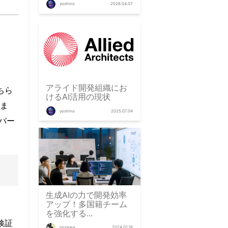
yoshino
2026.04.07
アライド開発組織にお
ちら
けるAI活用の現状
ま
yoshino
2025.07.04
バー
生成AIの力で開発効率
アップ！多国籍チーム
を強化する...
で検証
nozawa
2024.01.18