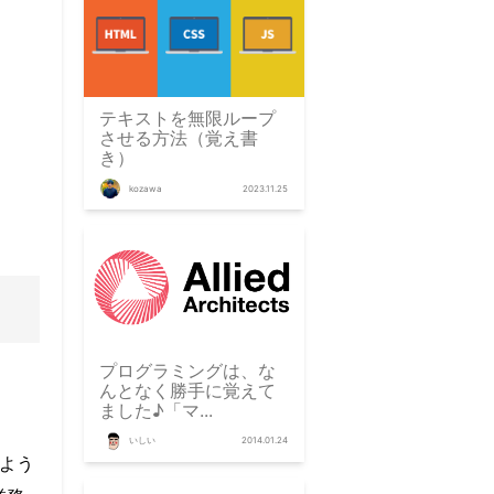
テキストを無限ループ
させる方法（覚え書
き）
kozawa
2023.11.25
プログラミングは、な
んとなく勝手に覚えて
ました♪「マ...
いしい
2014.01.24
るよう