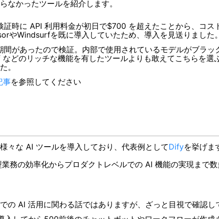
らなかったツールを紹介します。
。検証時に
API
利用料金が初日で
$700
を超えたことから、コス
orやWindsurfを既に導入していたため、導入を見送りました
試し期間があったので検証。内部で使用されているモデルがブラッ
dsurf などのリッチな機能を有したツールよりも敢えてこちらを選
た。
記事
を参照してください
々な AI ツールを導入しており、代表例として
Dify
を挙げま
定型業務の効率化からプロダクトレベルでの AI 機能の実現まで
での
AI
活用に関わる話ではありますが、ざっと目視で確認し