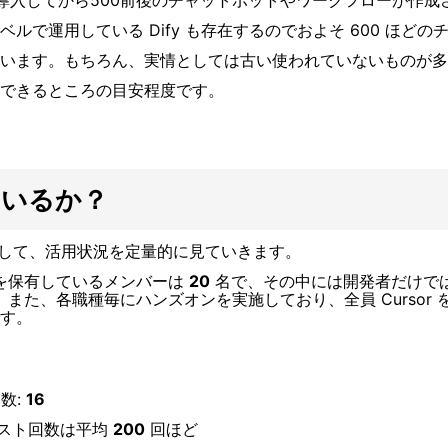
導入してから
500
前後のチャットボットやワークフローが作成
ベルで運用している
Dify
も存在するのでおよそ
600
ほどの
います。もちろん、実情としては古い使われていないものが多
できるところの目安程度です。
ているか？
ーカスして、活用状況を定量的に見ていきます。
ンスを保有しているメンバーは
20
名で、その中には開発者だけで
また、各職種毎にハンズオンを実施しており、全員 Cursor 
す。
数:
16
エスト回数は平均
200
回ほど