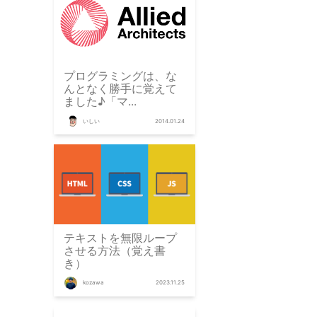
プログラミングは、な
んとなく勝手に覚えて
ました♪「マ...
いしい
2014.01.24
テキストを無限ループ
させる方法（覚え書
き）
kozawa
2023.11.25