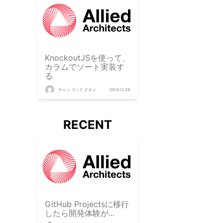
KnockoutJSを使って、
カラムでソート実装す
る
チャン ゴック クオン
2014.12.26
RECENT
GitHub Projectsに移行
したら開発体験が...