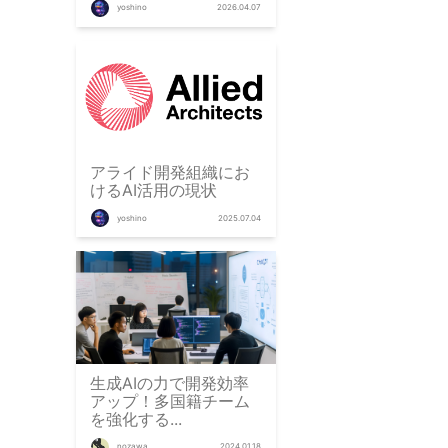
yoshino
2026.04.07
アライド開発組織にお
けるAI活用の現状
yoshino
2025.07.04
生成AIの力で開発効率
アップ！多国籍チーム
を強化する...
nozawa
2024.01.18