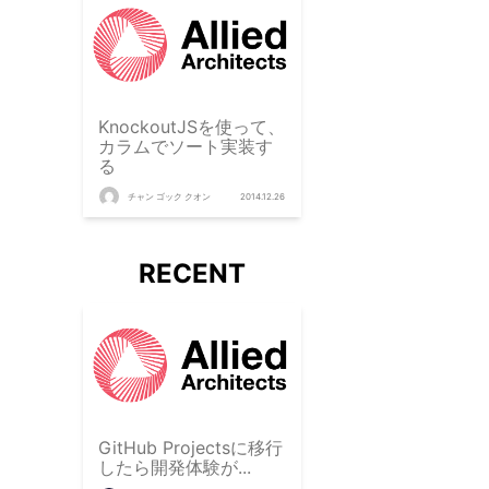
KnockoutJSを使って、
カラムでソート実装す
る
チャン ゴック クオン
2014.12.26
RECENT
GitHub Projectsに移行
したら開発体験が...