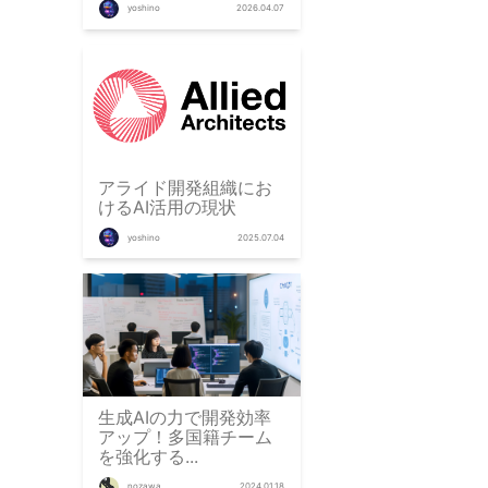
yoshino
2026.04.07
アライド開発組織にお
けるAI活用の現状
yoshino
2025.07.04
生成AIの力で開発効率
アップ！多国籍チーム
を強化する...
nozawa
2024.01.18