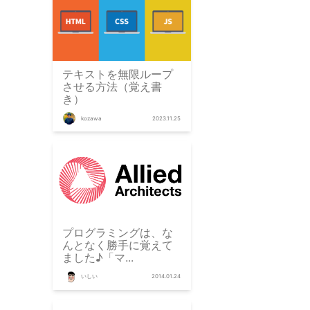
テキストを無限ループ
させる方法（覚え書
き）
kozawa
2023.11.25
プログラミングは、な
んとなく勝手に覚えて
ました♪「マ...
いしい
2014.01.24