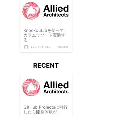
KnockoutJSを使って、
カラムでソート実装す
る
チャン ゴック クオン
2014.12.26
RECENT
GitHub Projectsに移行
したら開発体験が...