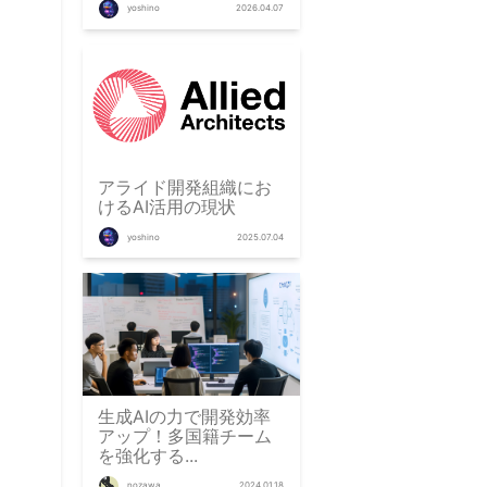
yoshino
2026.04.07
アライド開発組織にお
けるAI活用の現状
yoshino
2025.07.04
生成AIの力で開発効率
アップ！多国籍チーム
を強化する...
nozawa
2024.01.18