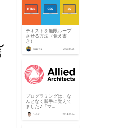
テキストを無限ループ
させる方法（覚え書
し
き）
kozawa
2023.11.25
話
プログラミングは、な
んとなく勝手に覚えて
ました♪「マ...
いしい
2014.01.24