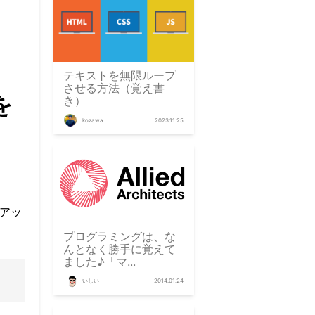
テキストを無限ループ
させる方法（覚え書
を
き）
kozawa
2023.11.25
クアッ
プログラミングは、な
んとなく勝手に覚えて
ました♪「マ...
いしい
2014.01.24