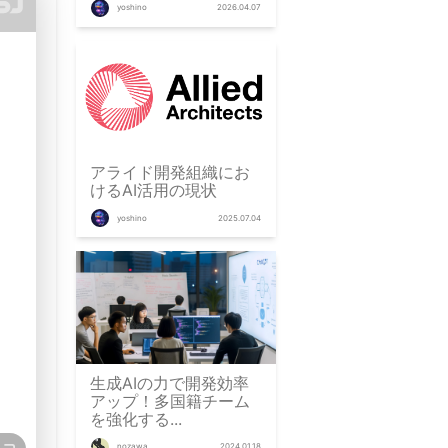
yoshino
2026.04.07
アライド開発組織にお
けるAI活用の現状
yoshino
2025.07.04
生成AIの力で開発効率
アップ！多国籍チーム
を強化する...
nozawa
2024.01.18