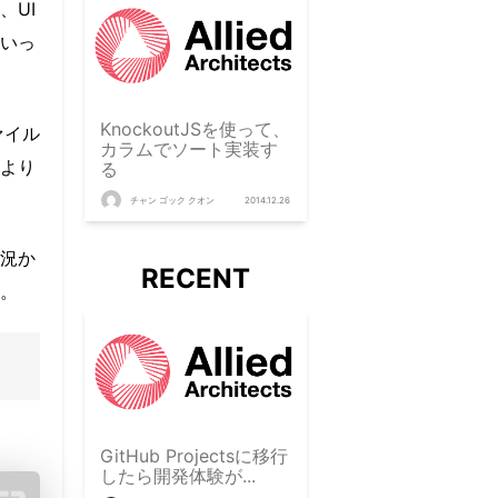
、UI
いっ
KnockoutJSを使って、
ァイル
カラムでソート実装す
より
る
チャン ゴック クオン
2014.12.26
況か
RECENT
。
GitHub Projectsに移行
したら開発体験が...