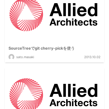
SourceTreeでgit cherry-pickを使う
sato.masaki
2013.10.02