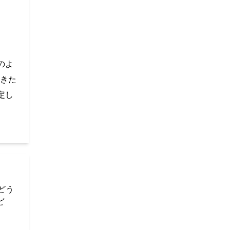
のよ
きた
定し
どう
ど