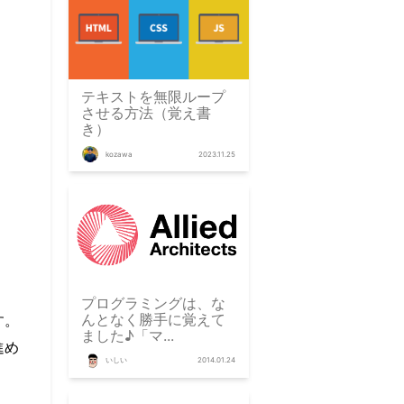
テキストを無限ループ
させる方法（覚え書
き）
kozawa
2023.11.25
プログラミングは、な
んとなく勝手に覚えて
す。
ました♪「マ...
進め
いしい
2014.01.24