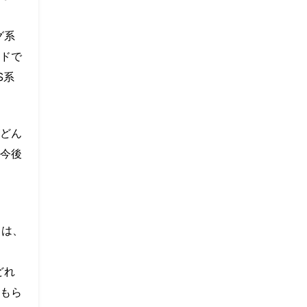
グ系
ドで
S系
どん
今後
ては、
どれ
もら