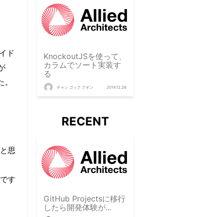
イド
KnockoutJSを使って、
カラムでソート実装す
が
る
た。
チャン ゴック クオン
2014.12.26
RECENT
と思
です
GitHub Projectsに移行
したら開発体験が...