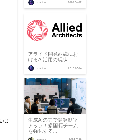
yoshino
2026.04.07
アライド開発組織にお
けるAI活用の現状
yoshino
2025.07.04
生成AIの力で開発効率
いま
アップ！多国籍チーム
を強化する...
nozawa
2024.01.18