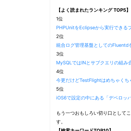
【よく読まれたランキング TOP5】
1位
PHPUnitをEclipseから実行で
2位
統合ログ管理基盤としてのFluent
3位
MySQLではINとサブクエリの組
4位
今更だけどTestFlightはめちゃく
5位
iOS6で設定の中にある「デベロッ
もう一つおもしろい切り口としてこ
す。
【検索キーワードTOP10】