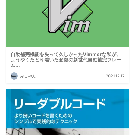
自動補完機能を失って久しかったVimmerな私が、
ようやくたどり着いた念願の新世代自動補完フレー
ム...
みこやん
2021.12.17