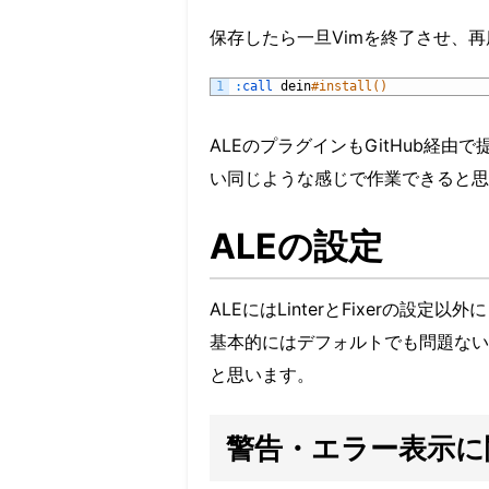
保存したら一旦Vimを終了させ、
1
:
call 
dein
#install()
ALEのプラグインもGitHub経
い同じような感じで作業できると思
ALEの設定
ALEにはLinterとFixerの設
基本的にはデフォルトでも問題ない
と思います。
警告・エラー表示に