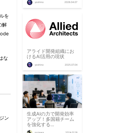
yoshino
2026.04.07
ールを
の解
ode
アライド開発組織にお
けるAI活用の現状
はな
yoshino
2025.07.04
生成AIの力で開発効率
ンジン
アップ！多国籍チーム
を強化する...
nozawa
2024.01.18