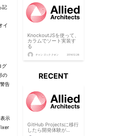
ら記
オイ
KnockoutJSを使って、
カラムでソート実装す
る
チャン ゴック クオン
2014.12.26
ログ
RECENT
形の
警告
た表示
GitHub Projectsに移行
xer
したら開発体験が...