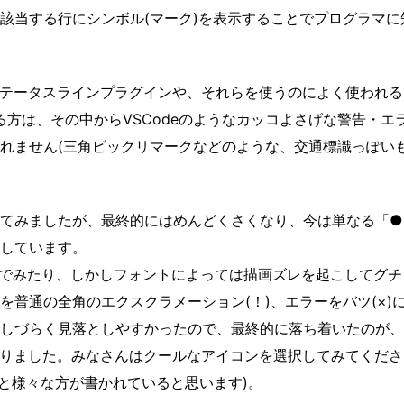
結果は、該当する行にシンボル(マーク)を表示することでプログラマ
てるステータスラインプラグインや、それらを使うのによく使われる
入している方は、その中からVSCodeのようなカッコよさげな警告・エ
れません(三角ビックリマークなどのような、交通標識っぽい
てみましたが、最終的にはめんどくさくなり、今は単なる「●
しています。
tsかr選んでみたり、しかしフォントによっては描画ズレを起こしてグ
を普通の全角のエクスクラメーション(！)、エラーをバツ(×)
しづらく見落としやすかったので、最終的に落ち着いたのが、
りました。みなさんはクールなアイコンを選択してみてくださ
ntsはググると様々な方が書かれていると思います)。