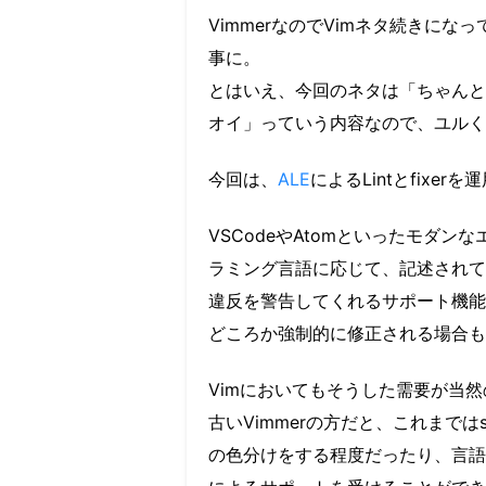
VimmerなのでVimネタ続きに
事に。
とはいえ、今回のネタは「ちゃんと
オイ」っていう内容なので、ユルく
今回は、
ALE
によるLintとfixer
VSCodeやAtomといったモダ
ラミング言語に応じて、記述されてい
違反を警告してくれるサポート機能
どころか強制的に修正される場合も
Vimにおいてもそうした需要が当
古いVimmerの方だと、これまではsy
の色分けをする程度だったり、言語に