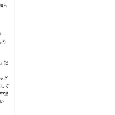
に知ら
ラー
もの
」記
チャグ
にして
中塗
い