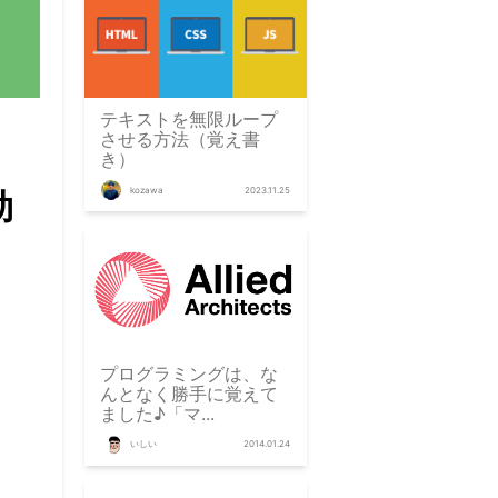
テキストを無限ループ
させる方法（覚え書
て
き）
kozawa
2023.11.25
効
プログラミングは、な
んとなく勝手に覚えて
ました♪「マ...
いしい
2014.01.24