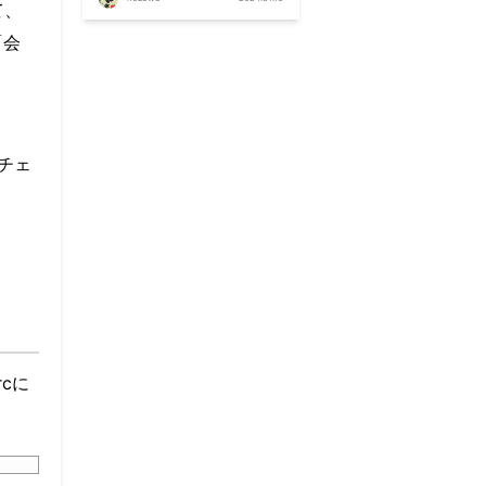
て、
「会
をチェ
cに