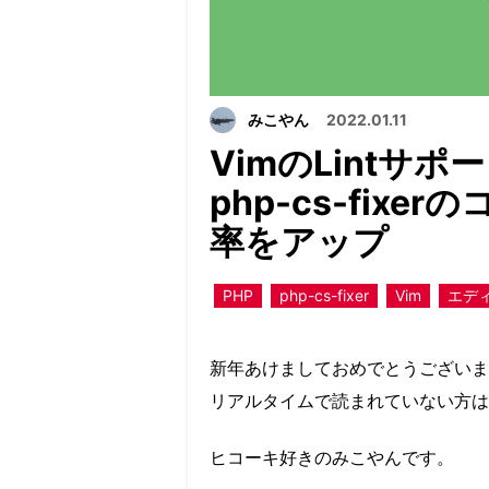
みこやん
2022.01.11
VimのLintサ
php-cs-fix
率をアップ
PHP
php-cs-fixer
Vim
エデ
新年あけましておめでとうございま
リアルタイムで読まれていない方は
ヒコーキ好きのみこやんです。