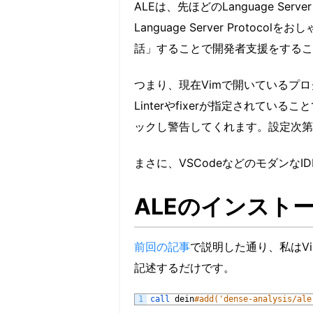
ALEは、先ほどのLanguage Se
Language Server Protoc
話」することで開発者支援をするこ
つまり、現在Vimで開いているプ
Linterやfixerが指定されて
ックし警告してくれます。設定次第
まさに、VSCodeなどのモダンなI
ALEのインスト
前回の記事
で説明した通り、私はV
記述するだけです。
1
call 
dein
#add('dense-analysis/ale