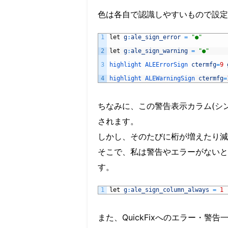
色は各自で認識しやすいもので設定
1
let
g
:
ale_sign_error
=
"●"
2
let
g
:
ale_sign_warning
=
"●"
3
highlight 
ALEErrorSign 
ctermfg
=
9
4
highlight 
ALEWarningSign 
ctermfg
=
ちなみに、この警告表示カラム(シ
されます。
しかし、そのたびに桁が増えたり減
そこで、私は警告やエラーがないと
す。
1
let
g
:
ale_sign_column_always
=
1
また、QuickFixへのエラー・