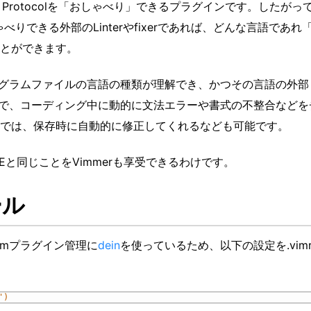
rver Protocolを「おしゃべり」できるプラグインです。したがっ
olをおしゃべりできる外部のLinterやfixerであれば、どんな言語であれ
とができます。
ログラムファイルの言語の種類が理解でき、かつその言語の外部
いることで、コーディング中に動的に文法エラーや書式の不整合など
では、保存時に自動的に修正してくれるなども可能です。
DEと同じことをVimmerも享受できるわけです。
ール
imプラグイン管理に
dein
を使っているため、以下の設定を.vimr
')