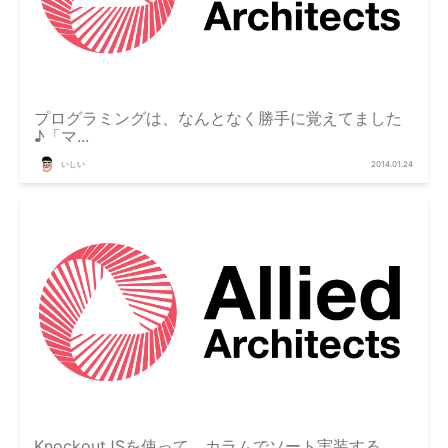
プログラミングは、なんとなく勝手に覚えてました
♪「マ...
いしい
2014.01.24
KnockoutJSを使って、カラムでソート実装する