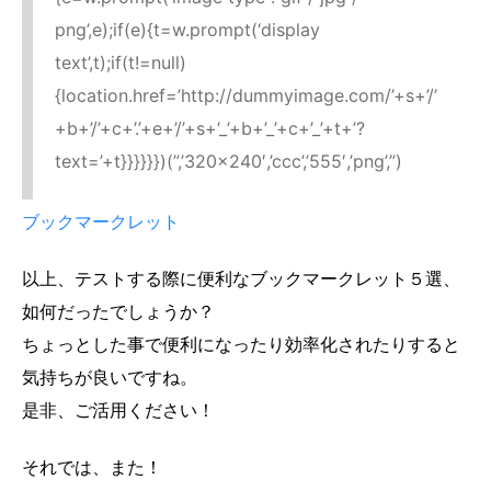
png’,e);if(e){t=w.prompt(‘display
text’,t);if(t!=null)
{location.href=’http://dummyimage.com/’+s+’/’
+b+’/’+c+’.’+e+’/’+s+’_’+b+’_’+c+’_’+t+’?
text=’+t}}}}}})(”,’320×240′,’ccc’,’555′,’png’,”)
ブックマークレット
以上、テストする際に便利なブックマークレット５選、
如何だったでしょうか？
ちょっとした事で便利になったり効率化されたりすると
気持ちが良いですね。
是非、ご活用ください！
それでは、また！