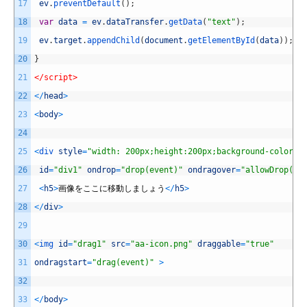
17
ev
.
preventDefault
(
)
;
18
var
data
=
ev
.
dataTransfer
.
getData
(
"text"
)
;
19
ev
.
target
.
appendChild
(
document
.
getElementById
(
data
)
)
;
20
}
21
</script>
22
<
/
head
>
23
<
body
>
24
25
<
div 
style
=
"width: 200px;height:200px;background-color: 
26
id
=
"div1"
ondrop
=
"drop(event)"
ondragover
=
"allowDrop(ev
27
<
h5
>
画像をここに移動しましょう
<
/
h5
>
28
<
/
div
>
29
30
<
img 
id
=
"drag1"
src
=
"aa-icon.png"
draggable
=
"true"
31
ondragstart
=
"drag(event)"
>
32
33
<
/
body
>