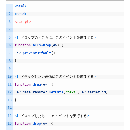
1
<
html
>
2
<
head
>
3
<script>
4
5
<
!
ドロップのところに、このイベントを追加する
>
6
function
allowDrop
(
ev
)
{
7
ev
.
preventDefault
(
)
;
8
}
9
10
<
!
ドラッグしたい画像にこのイベントを追加する
>
11
function
drag
(
ev
)
{
12
ev
.
dataTransfer
.
setData
(
"text"
,
ev
.
target
.
id
)
;
13
}
14
15
<
!
ドロップしたら、このイベントを実行する
>
16
function
drop
(
ev
)
{