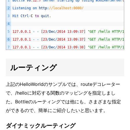
1
Bottle 
v0
.
12.7
server 
starting 
up
(
using 
WSGIRefServer
(
)
)
2
Listening 
on 
http
:
//localhost:8080/
3
Hit 
Ctrl
-
C
to
quit
.
4
5
127.0.0.1
-
-
[
23
/
Dec
/
2014
13
:
09
:
37
]
"GET /hello HTTP/1.1
6
127.0.0.1
-
-
[
23
/
Dec
/
2014
13
:
09
:
37
]
"GET /hello HTTP/1.1
7
127.0.0.1
-
-
[
23
/
Dec
/
2014
13
:
09
:
38
]
"GET /hello HTTP/1.1
ルーティング
上記のHelloWorldのサンプルでは、routeデコレーター
で、/helloに対応する関数のマッピングを指定しまし
た。Bottleのルーティングでは他にも、さまざまな指定
ができるので、簡単にご紹介したいと思います。
ダイナミックルーティング