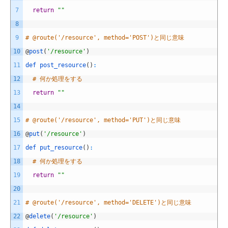
7
return
""
8
9
# @route('/resource', method='POST')と同じ意味
10
@
post
(
'/resource'
)
11
def 
post_resource
(
)
:
12
# 何か処理をする
13
return
""
14
15
# @route('/resource', method='PUT')と同じ意味
16
@
put
(
'/resource'
)
17
def 
put_resource
(
)
:
18
# 何か処理をする
19
return
""
20
21
# @route('/resource', method='DELETE')と同じ意味
22
@
delete
(
'/resource'
)