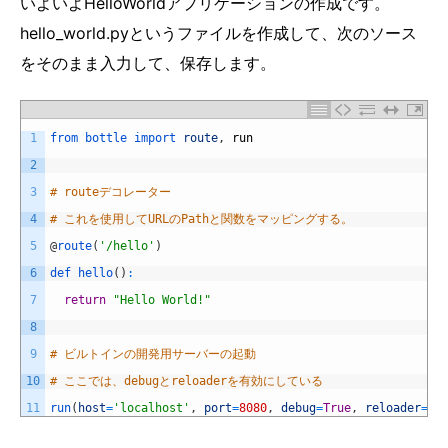
いよいよHelloWorldアプリケーションの作成です。
hello_world.pyというファイルを作成して、次のソース
をそのまま入力して、保存します。
1
from 
bottle 
import 
route
,
run
2
3
# routeデコレーター
4
# これを使用してURLのPathと関数をマッピングする。
5
@
route
(
'/hello'
)
6
def 
hello
(
)
:
7
return
"Hello World!"
8
9
# ビルトインの開発用サーバーの起動
10
# ここでは、debugとreloaderを有効にしている
11
run
(
host
=
'localhost'
,
port
=
8080
,
debug
=
True
,
reloader
=
Tr