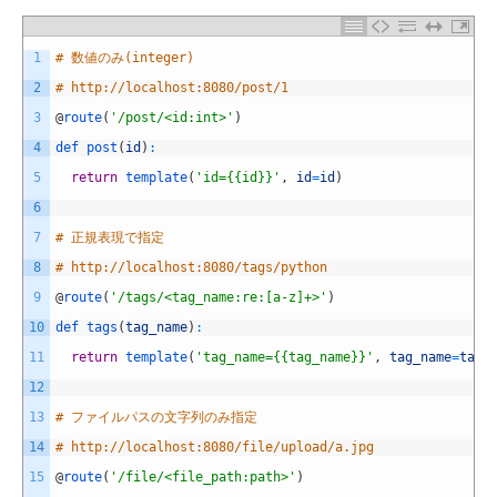
1
# 数値のみ(integer)
2
# http://localhost:8080/post/1
3
@
route
(
'/post/<id:int>'
)
4
def 
post
(
id
)
:
5
return
template
(
'id={{id}}'
,
id
=
id
)
6
7
# 正規表現で指定
8
# http://localhost:8080/tags/python
9
@
route
(
'/tags/<tag_name:re:[a-z]+>'
)
10
def 
tags
(
tag_name
)
:
11
return
template
(
'tag_name={{tag_name}}'
,
tag_name
=
tag_
12
13
# ファイルパスの文字列のみ指定
14
# http://localhost:8080/file/upload/a.jpg
15
@
route
(
'/file/<file_path:path>'
)