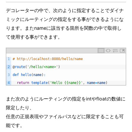
デコレーターの中で、次のように指定することでダイナ
ミックにルーティングの指定をする事ができるようにな
ります。またnameに該当する箇所を関数の中で取得し
て使用する事ができます。
1
# http://localhost:8080/hello/name
2
@
route
(
'/hello/<name>'
)
3
def 
hello
(
name
)
:
4
return
template
(
'Hello {{name}}'
,
name
=
name
)
また次のようにルーティングの指定をintやfloatの数値に
限定したり、
任意の正規表現やファイルパスなどに限定することも可
能です。