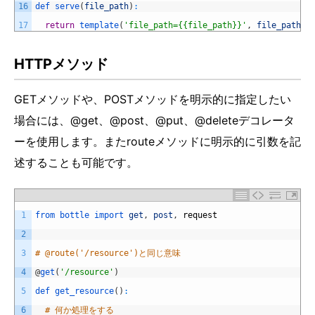
16
def 
serve
(
file_path
)
:
17
return
template
(
'file_path={{file_path}}'
,
file_path
=
f
HTTPメソッド
GETメソッドや、POSTメソッドを明示的に指定したい
場合には、@get、@post、@put、@deleteデコレータ
ーを使用します。またrouteメソッドに明示的に引数を記
述することも可能です。
1
from 
bottle 
import 
get
,
post
,
request
2
3
# @route('/resource')と同じ意味
4
@
get
(
'/resource'
)
5
def 
get_resource
(
)
:
6
# 何か処理をする