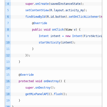
4
super
.
onCreate
(
savedInstanceState
)
;
5
setContentView
(
R
.
layout
.
activity_my
)
;
6
findViewById
(
R
.
id
.
button
)
.
setOnClickListener
(
new
7
@
Override
8
public
void
onClick
(
View
v
)
{
9
Intent 
intent
=
new
Intent
(
FirstActivity
10
startActivity
(
intent
)
;
11
}
12
}
)
;
13
}
14
15
@
Override
16
protected
void
onDestroy
(
)
{
17
super
.
onDestroy
(
)
;
18
getMixPanelAPI
(
)
.
flush
(
)
;
19
}
20
}