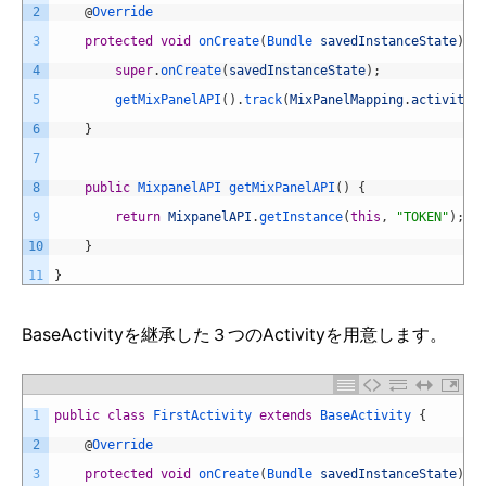
2
@
Override
3
protected
void
onCreate
(
Bundle 
savedInstanceState
)
{
4
super
.
onCreate
(
savedInstanceState
)
;
5
getMixPanelAPI
(
)
.
track
(
MixPanelMapping
.
activityN
6
}
7
8
public
MixpanelAPI 
getMixPanelAPI
(
)
{
9
return
MixpanelAPI
.
getInstance
(
this
,
"TOKEN"
)
;
10
}
11
}
BaseActivityを継承した３つのActivityを用意します。
1
public
class
FirstActivity
extends
BaseActivity
{
2
@
Override
3
protected
void
onCreate
(
Bundle 
savedInstanceState
)
{