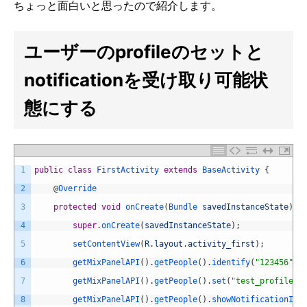
ちょっと面白いと思ったので紹介します。
ユーザーのprofileのセットと
notificationを受け取り可能状
態にする
1
public
class
FirstActivity
extends
BaseActivity
{
2
@
Override
3
protected
void
onCreate
(
Bundle 
savedInstanceState
)
{
4
super
.
onCreate
(
savedInstanceState
)
;
5
setContentView
(
R
.
layout
.
activity_first
)
;
6
getMixPanelAPI
(
)
.
getPeople
(
)
.
identify
(
"123456"
)
;
7
getMixPanelAPI
(
)
.
getPeople
(
)
.
set
(
"test_profile"
,
8
getMixPanelAPI
(
)
.
getPeople
(
)
.
showNotificationIfA