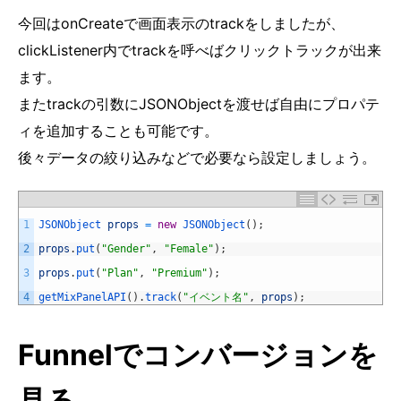
今回はonCreateで画面表示のtrackをしましたが、
clickListener内でtrackを呼べばクリックトラックが出来
ます。
またtrackの引数にJSONObjectを渡せば自由にプロパテ
ィを追加することも可能です。
後々データの絞り込みなどで必要なら設定しましょう。
1
JSONObject 
props
=
new
JSONObject
(
)
;
2
props
.
put
(
"Gender"
,
"Female"
)
;
3
props
.
put
(
"Plan"
,
"Premium"
)
;
4
getMixPanelAPI
(
)
.
track
(
"イベント名"
,
props
)
;
Funnelでコンバージョンを
見る