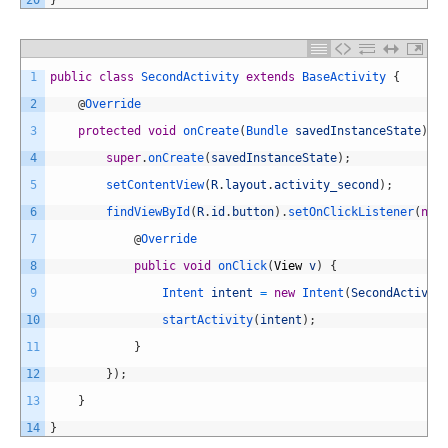
1
public
class
SecondActivity
extends
BaseActivity
{
2
@
Override
3
protected
void
onCreate
(
Bundle 
savedInstanceState
)
{
4
super
.
onCreate
(
savedInstanceState
)
;
5
setContentView
(
R
.
layout
.
activity_second
)
;
6
findViewById
(
R
.
id
.
button
)
.
setOnClickListener
(
new
7
@
Override
8
public
void
onClick
(
View
v
)
{
9
Intent 
intent
=
new
Intent
(
SecondActivit
10
startActivity
(
intent
)
;
11
}
12
}
)
;
13
}
14
}