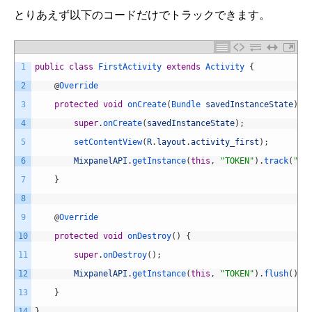
とりあえず以下のコードだけでトラックできます。
1
public
class
FirstActivity
extends
Activity
{
2
@
Override
3
protected
void
onCreate
(
Bundle 
savedInstanceState
)
{
4
super
.
onCreate
(
savedInstanceState
)
;
5
setContentView
(
R
.
layout
.
activity_first
)
;
6
MixpanelAPI
.
getInstance
(
this
,
"TOKEN"
)
.
track
(
"最
7
}
8
9
@
Override
10
protected
void
onDestroy
(
)
{
11
super
.
onDestroy
(
)
;
12
MixpanelAPI
.
getInstance
(
this
,
"TOKEN"
)
.
flush
(
)
;
13
}
14
}