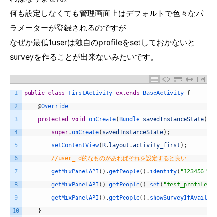
何も設定しなくても管理画面上はデフォルトで色々なパ
ラメーターが登録されるのですが
なぜか最低1userは独自のprofileをsetしておかないと
surveyを作ることが出来ないみたいです。
1
public
class
FirstActivity
extends
BaseActivity
{
2
@
Override
3
protected
void
onCreate
(
Bundle 
savedInstanceState
)
{
4
super
.
onCreate
(
savedInstanceState
)
;
5
setContentView
(
R
.
layout
.
activity_first
)
;
6
//user_id的なものがあればそれを設定すると良い
7
getMixPanelAPI
(
)
.
getPeople
(
)
.
identify
(
"123456"
)
;
8
getMixPanelAPI
(
)
.
getPeople
(
)
.
set
(
"test_profile"
,
9
getMixPanelAPI
(
)
.
getPeople
(
)
.
showSurveyIfAvailab
10
}