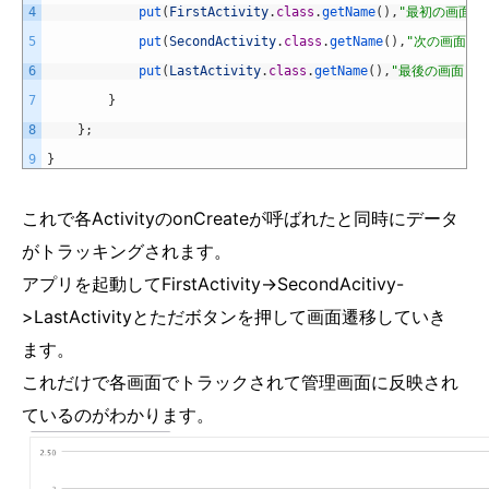
4
put
(
FirstActivity
.
class
.
getName
(
)
,
"最初の画面"
)
5
put
(
SecondActivity
.
class
.
getName
(
)
,
"次の画面"
)
;
6
put
(
LastActivity
.
class
.
getName
(
)
,
"最後の画面"
)
;
7
}
8
}
;
9
}
これで各ActivityのonCreateが呼ばれたと同時にデータ
がトラッキングされます。
アプリを起動してFirstActivity->SecondAcitivy-
>LastActivityとただボタンを押して画面遷移していき
ます。
これだけで各画面でトラックされて管理画面に反映され
ているのがわかります。