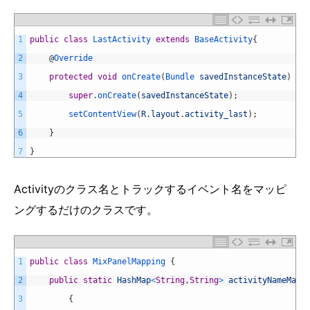
1
public
class
LastActivity
extends
BaseActivity
{
2
@
Override
3
protected
void
onCreate
(
Bundle 
savedInstanceState
)
{
4
super
.
onCreate
(
savedInstanceState
)
;
5
setContentView
(
R
.
layout
.
activity_last
)
;
6
}
7
}
Activityのクラス名とトラックするイベント名をマッピ
ングするだけのクラスです。
1
public
class
MixPanelMapping
{
2
public
static
HashMap
<
String
,
String
>
activityNameMap
3
{