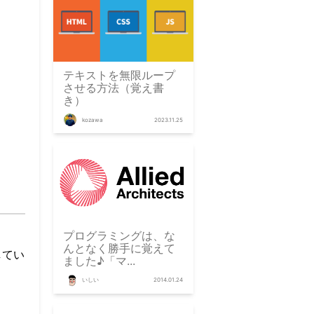
テキストを無限ループ
させる方法（覚え書
き）
kozawa
2023.11.25
プログラミングは、な
んとなく勝手に覚えて
してい
ました♪「マ...
いしい
2014.01.24