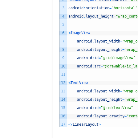
3
android
:
orientation
=
"horizontal"
4
android
:
layout_height
=
"wrap_cont
5
6
<
ImageView
7
android
:
layout_width
=
"wrap_c
8
android
:
layout_height
=
"wrap_
9
android
:
id
=
"@+id/imageView"
10
android
:
src
=
"@drawable/ic_la
11
12
<
TextView
13
android
:
layout_width
=
"wrap_c
14
android
:
layout_height
=
"wrap_
15
android
:
id
=
"@+id/textView"
16
android
:
layout_gravity
=
"cent
17
<
/
LinearLayout
>