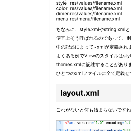
style
res/values/filename.xml
color
res/values/filename.xml
dimen
res/values/filename.xml
menu
res/menu/filename.xml
ちなみに、style.xmlやstring.
便宜上そう呼ばれるのであって、別
中の記述によって~xmlが定義され
よくある例でViewのスタイルはst
themes.xmlに記述することがあり
ひとつのxmlファイルに全て定義
layout.xml
これがないと何も始まらないですね
1
<?
xml 
version
=
"1.0"
encoding
=
"ut
2
<
LinearLayout 
xmlns
:
android
=
"htt