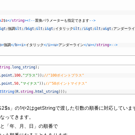
%
2
$
s
<
/
string
>
<
!
--
置換パラメーターも指定できます
--
>
&
gt
;
強調
&
lt
;
/
b
&
gt
;
&
lt
;
i
&
gt
;
イタリック
&
lt
;
/
i
&
gt
;
&
lt
;
u
&
gt
;
アンダーライ
b
>
強調
<
/
b
>
<
i
>
イタリック
<
/
i
>
<
u
>
アンダーライン
<
/
u
>
<
/
string
>
--
>
tring
.
long_string
)
;
.
point
,
100
,
"プラス"
)
)
;
//"100ポイントプラス"
.
point
,
50
,
"マイナス"
)
)
;
//"50ポイントマイナス"
tString
(
R
.
string
.
html_string
)
)
)
;
2$s」の1や2はgetStringで渡した引数の順番に対応していま
なってきます。
と「年、月、日」の順番で