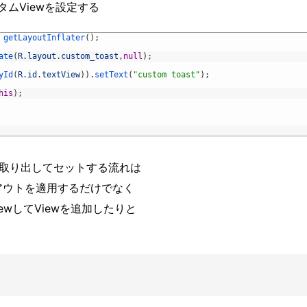
スタムViewを設定する
getLayoutInflater
(
)
;
ate
(
R
.
layout
.
custom_toast
,
null
)
;
yId
(
R
.
id
.
textView
)
)
.
setText
(
"custom toast"
)
;
his
)
;
iewを取り出してセットする流れは
ムレイアウトを適用するだけでなく
ewしてViewを追加したりと