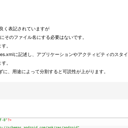
xmlと良く表記されていますが
にそのファイル名にする必要はないです。
ます。
yles.xmlに記述し、アプリケーションやアクティビティのスタ
ます。
せずに、用途によって分割すると可読性が上がります。
f-8"
?>
p://schemas.android.com/apk/res/android"