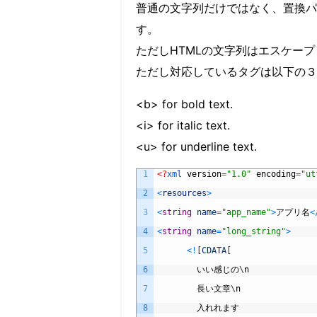
普通の文字列だけではなく、置換パ
す。
ただしHTMLの文字列はエスケー
ただし対応しているタグは以下の３
<b> for bold text.
<i> for italic text.
<u> for underline text.
1
<?
xml 
version
=
"1.0"
encoding
=
"ut
2
<
resources
>
3
<
string
name
=
"app_name"
>
アプリ名
<
4
<
string
name
=
"long_string"
>
5
<
!
[
CDATA
[
6
いい感じの
\
n
7
長い文章
\
n
8
入れれます