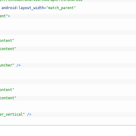
android
:
layout_width
=
"match_parent"
ent"
>
ontent"
content"
uncher"
/
>
ontent"
content"
er_vertical"
/
>