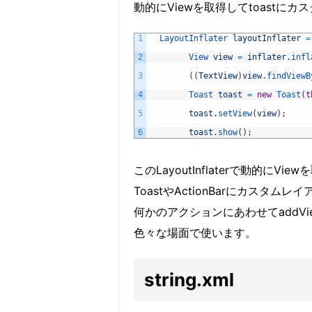
動的にViewを取得してtoastにカ
1
LayoutInflater 
layoutInflater
=
2
View 
view
=
inflater
.
infl
3
(
(
TextView
)
view
.
findViewB
4
Toast 
toast
=
new
Toast
(
t
5
toast
.
setView
(
view
)
;
6
toast
.
show
(
)
;
このLayoutInflaterで動的にV
ToastやActionBarにカスタ
何かのアクションにあわせてaddVi
色々な場面で使います。
string.xml