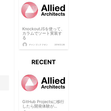
KnockoutJSを使って、
カラムでソート実装す
る
チャン ゴック クオン
2014.12.26
RECENT
GitHub Projectsに移行
したら開発体験が...