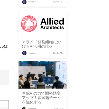
yoshino
2026.04.07
アライド開発組織にお
けるAI活用の現状
イルは
yoshino
2025.07.04
生成AIの力で開発効率
アップ！多国籍チーム
を強化する...
nozawa
2024.01.18