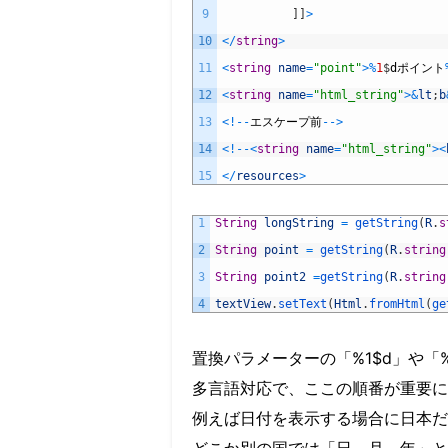
9
]
]
>
10
<
/
string
>
11
<
string
name
=
"point"
>
%
1
$
d
ポイント
12
<
string
name
=
"html_string"
>
&
lt
;
b
13
<
!
--
エスケープ前
--
>
14
<
!
--
<
string
name
=
"html_string"
>
<
15
<
/
resources
>
1
String
longString
=
getString
(
R
.
s
2
String
point
=
getString
(
R
.
string
3
String
point2
=
getString
(
R
.
string
4
textView
.
setText
(
Html
.
fromHtml
(
ge
置換パラメーターの「%1$d」や「%
多言語対応で、ここの順番が重要に
例えば日付を表示する場合に日本だ