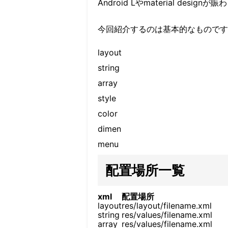
Android Lやmaterial de
今回紹介するのは基本的なものです
layout
string
array
style
color
dimen
menu
配置場所一覧
xml
配置場所
layout
res/layout/filename.xml
string
res/values/filename.xml
array
res/values/filename.xml