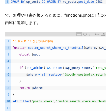
4
GROUP 
BY 
wp_posts
.
ID 
ORDER 
BY 
wp_posts
.
post_date 
DESC
で、無理やり書き換えるために、functions.phpに下記の
内容に追加します。
1
// サムネイルなし投稿の取得
2
function
custom_search_where_no_thumbnail
(
$
where
,
$
wp_qu
3
global
$
wpdb
;
4
5
if
(
!
is_admin
(
)
&&
!
isset
(
$
wp_query
->
query
[
'meta_val
6
$
where
=
str_replace
(
"{$wpdb->postmeta}.meta_key
7
}
8
return
$
where
;
9
}
10
add_filter
(
'posts_where'
,
'custom_search_where_no_thumbna
11