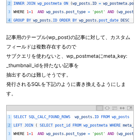
2
INNER 
JOIN 
wp_postmeta 
ON
(
wp_posts
.
ID
=
wp_postmeta
.
post
3
WHERE
1
=
1
AND
wp_posts
.
post_type
=
'post'
AND
(
wp_posts
.
4
GROUP 
BY 
wp_posts
.
ID 
ORDER 
BY 
wp_posts
.
post_date 
DESC
記事用のテーブル(wp_post)の記事に対して、カスタム
フィールドは複数存在するので
サブクエリを使わないと、wp_postmetaにmeta_key:
_thumbnail_idを持たない記事を
抽出するのは難しそうです。
発行されるSQLを下記のように書き換えるようにしま
す。
1
SELECT 
SQL_CALC_FOUND_ROWS  
wp_posts
.
ID 
FROM 
wp_posts  
2
LEFT 
JOIN
(
SELECT 
post_id 
FROM 
wp_postmeta 
WHERE 
meta_ke
3
WHERE
1
=
1
AND
wp_posts
.
post_type
=
'post'
AND
(
wp_posts
.