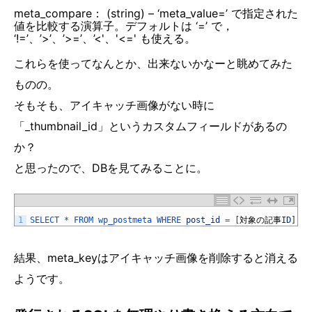
meta_compare： (string) – ‘meta_value=’ で指定された
値を比較する演算子。デフォルトは ‘=’ で，
‘!=’、’>’、’>=’、’<'、'<=' も使える。
これらを使ってなんとか、出来ないかなーと眺めてみた
ものの。
そもそも、アイキャッチ画像がない時に
「_thumbnail_id」というカスタムフィールドがあるの
か？
と思ったので、DBを見てみることに。
1
SELECT *
FROM 
wp_postmeta 
WHERE 
post_id
=
[
対象の記事
ID
]
AN
結果、meta_keyはアイキャッチ画像を削除すると消える
ようです。