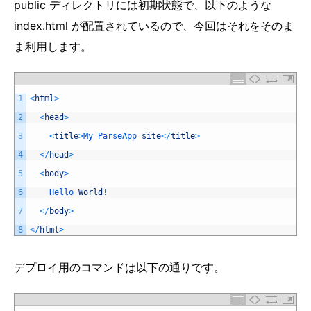
public ディレクトリには初期状態で、以下のような
index.html が配置されているので、今回はそれをそのま
ま利用します。
1
<
html
>
2
<
head
>
3
<
title
>
My 
ParseApp 
site
<
/
title
>
4
<
/
head
>
5
<
body
>
6
Hello 
World
!
7
<
/
body
>
8
<
/
html
>
デプロイ用のコマンドは以下の通りです。