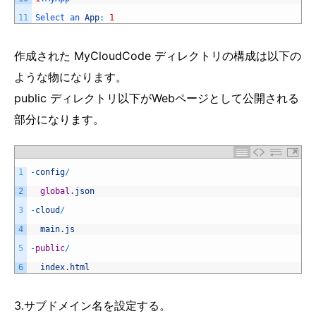
11
Select 
an 
App
:
1
作成された MyCloudCode ディレクトリの構成は以下の
ような物になります。
public ディレクトリ以下がWebページとして公開される
部分になります。
1
-
config
/
2
global
.
json
3
-
cloud
/
4
main
.
js
5
-
public
/
6
index
.
html
3.サブドメイン名を設定する。