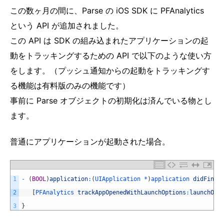
この数ヶ月の間に、Parse の iOS SDK に PFAnalytics
という API が追加されました。
この API は SDK の組み込まれたアプリケーションの起
動をトラッキングするための API で以下のような使い方
をします。（プッシュ通知からの起動をトラッキングす
る機能は有料版のみの機能です）
事前に Parse オブジェクトの初期化は済んでいる物とし
ます。
普通にアプリケーションが起動された場合。
1
-
(
BOOL
)
application
:
(
UIApplication *
)
application 
didFinis
2
[
PFAnalytics 
trackAppOpenedWithLaunchOptions
:
launchOpt
3
}