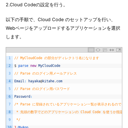
2.Cloud Codeの設定を行う。
以下の手順で、Cloud Code のセットアップを行い、
Webページをアップロードするアプリケーションを選択
します。
1
// MyCloudCode の部分がディレクトリ名になります
2
$
parse 
new
MyCloudCode
3
// Parse のログイン用メールアドレス
4
Email
:
hayaka
@
kitahe
.
com
5
// Parse のログイン用パスワード
6
Password
:
7
/* Parse に登録されているアプリケーション一覧が表示されるので
8
 * 先頭の数字でどのアプリケーションの Cloud Code を使うか指定す
9
 */
10
1
:
MyApp