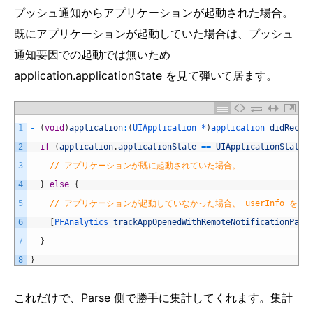
プッシュ通知からアプリケーションが起動された場合。
既にアプリケーションが起動していた場合は、プッシュ
通知要因での起動では無いため
application.applicationState を見て弾いて居ます。
1
-
(
void
)
application
:
(
UIApplication *
)
application 
didRecei
2
if
(
application
.
applicationState
==
UIApplicationStateA
3
// アプリケーションが既に起動されていた場合。
4
}
else
{
5
// アプリケーションが起動していなかった場合、 userInfo を渡
6
[
PFAnalytics 
trackAppOpenedWithRemoteNotificationPayl
7
}
8
}
これだけで、Parse 側で勝手に集計してくれます。集計