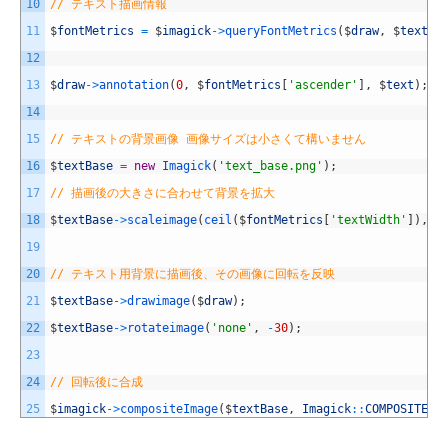
10
// テキスト描画情報
11
$
fontMetrics
=
$
imagick
->
queryFontMetrics
(
$
draw
,
$
text
)
;
12
13
$
draw
->
annotation
(
0
,
$
fontMetrics
[
'ascender'
]
,
$
text
)
;
14
15
// テキストの背景画像 画像サイズは小さくて構いません
16
$
textBase
=
new
Imagick
(
'text_base.png'
)
;
17
// 描画後の大きさに合わせて背景を拡大
18
$
textBase
->
scaleimage
(
ceil
(
$
fontMetrics
[
'textWidth'
]
)
,
$
19
20
// テキスト用背景に描画後、その画像に回転を反映
21
$
textBase
->
drawimage
(
$
draw
)
;
22
$
textBase
->
rotateimage
(
'none'
,
-
30
)
;
23
24
// 回転後に合成
25
$
imagick
->
compositeImage
(
$
textBase
,
Imagick
::
COMPOSITE_D