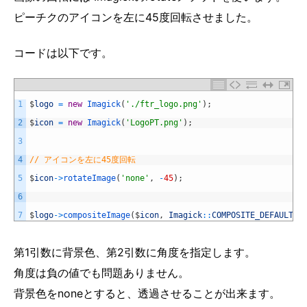
ピーチクのアイコンを左に45度回転させました。
コードは以下です。
1
$
logo
=
new
Imagick
(
'./ftr_logo.png'
)
;
2
$
icon
=
new
Imagick
(
'LogoPT.png'
)
;
3
4
// アイコンを左に45度回転
5
$
icon
->
rotateImage
(
'none'
,
-
45
)
;
6
7
$
logo
->
compositeImage
(
$
icon
,
Imagick
::
COMPOSITE_DEFAULT
,
第1引数に背景色、第2引数に角度を指定します。
角度は負の値でも問題ありません。
背景色をnoneとすると、透過させることが出来ます。