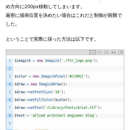
め方向に200px移動してしまいます。
厳密に描画位置を決めたい場合はこれだと制御が困難で
した。
ということで実際に採った方法は以下です。
1
$
imagick
=
new
Imagick
(
'./ftr_logo.png'
)
;
2
3
$
color
=
new
ImagickPixel
(
'#CC00CC'
)
;
4
$
draw
=
new
ImagickDraw
(
)
;
5
$
draw
->
setFontSize
(
'18'
)
;
6
$
draw
->
setFillColor
(
$
color
)
;
7
$
draw
->
setFont
(
'/Library/Fonts/Arial.ttf'
)
;
8
$
text
=
'allied architect engineer blog'
;
9