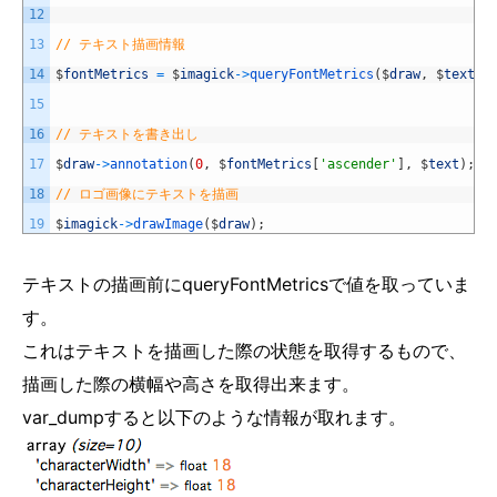
12
13
// テキスト描画情報
14
$
fontMetrics
=
$
imagick
->
queryFontMetrics
(
$
draw
,
$
text
)
;
15
16
// テキストを書き出し
17
$
draw
->
annotation
(
0
,
$
fontMetrics
[
'ascender'
]
,
$
text
)
;
18
// ロゴ画像にテキストを描画
19
$
imagick
->
drawImage
(
$
draw
)
;
テキストの描画前にqueryFontMetricsで値を取っていま
す。
これはテキストを描画した際の状態を取得するもので、
描画した際の横幅や高さを取得出来ます。
var_dumpすると以下のような情報が取れます。