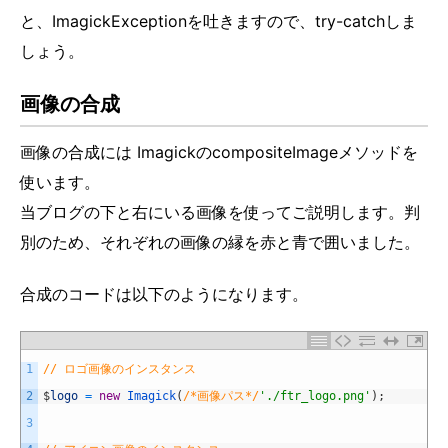
と、ImagickExceptionを吐きますので、try-catchしま
しょう。
画像の合成
画像の合成には ImagickのcompositeImageメソッドを
使います。
当ブログの下と右にいる画像を使ってご説明します。判
別のため、それぞれの画像の縁を赤と青で囲いました。
合成のコードは以下のようになります。
1
// ロゴ画像のインスタンス
2
$
logo
=
new
Imagick
(
/*画像パス*/
'./ftr_logo.png'
)
;
3