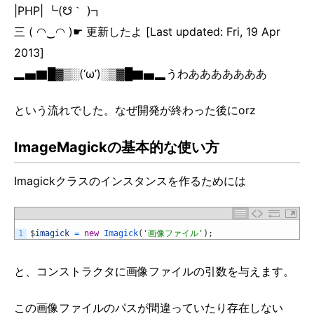
|PHP| ┗(☋｀ )┓
三 ( ◠‿◠ )☛ 更新したよ [Last updated: Fri, 19 Apr
2013]
▂▅▇█▓▒░(‘ω’)░▒▓█▇▅▂うわあああああああ
という流れでした。なぜ開発が終わった後にorz
ImageMagickの基本的な使い方
Imagickクラスのインスタンスを作るためには
1
$
imagick
=
new
Imagick
(
'画像ファイル'
)
;
と、コンストラクタに画像ファイルの引数を与えます。
この画像ファイルのパスが間違っていたり存在しない