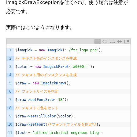
ImagickDrawExceptionを吐くので、使う場合は注意が
必要です。
実際にはこのようになります。
1
$
imagick
=
new
Imagick
(
'./ftr_logo.png'
)
;
2
// テキスト色のインスタンスを生成
3
$
color
=
new
ImagickPixel
(
'#0000ff'
)
;
4
// テキスト用のインスタンスを生成
5
$
draw
=
new
ImagickDraw
(
)
;
6
// フォントサイズを指定
7
$
draw
->
setFontSize
(
'18'
)
;
8
// テキストに色をセット
9
$
draw
->
setFillColor
(
$
color
)
;
10
$
draw
->
setFont
(
/*フォントファイルを指定*/
)
;
11
$
text
=
'allied architect engineer blog'
;