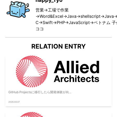
営業→工場で作業
→Word&Excel→Java→shellscript→Java
C→Swift→PHP→JavaScript→ベトナ
ココ
RELATION ENTRY
GitHub Projectsに移行したら開発体験が向...
2026.04.07