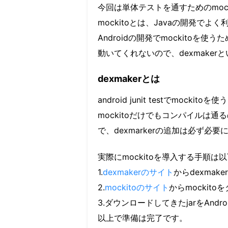
今回は単体テストを通すためのmock
mockitoとは、Javaの開発で
Androidの開発でmockitoを
動いてくれないので、dexmake
dexmakerとは
android junit testでmoc
mockitoだけでもコンパイルは通る
で、dexmarkerの追加は必ず必
実際にmockitoを導入する手順は
1.
dexmakerのサイト
からdexmaker
2.
mockitoのサイト
からmockit
3.ダウンロードしてきたjarをAn
以上で準備は完了です。