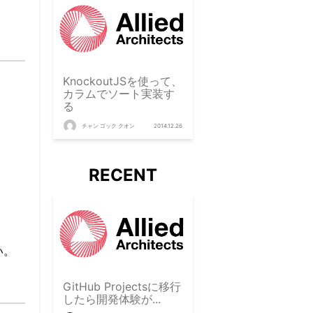
KnockoutJSを使って、
カラムでソート実装す
る
チャン ゴック クオン
2014.12.26
RECENT
い。
GitHub Projectsに移行
したら開発体験が...