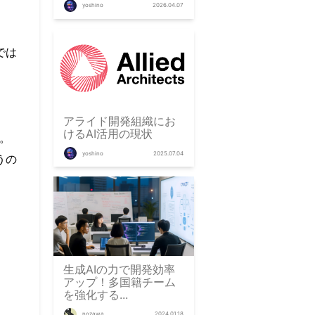
yoshino
2026.04.07
では
アライド開発組織にお
けるAI活用の現状
。
yoshino
2025.07.04
うの
生成AIの力で開発効率
アップ！多国籍チーム
を強化する...
nozawa
2024.01.18