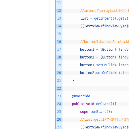
11
12
//intentでarrayList
13
list
=
getIntent
(
)
.
getSt
14
(
(
TextView
)
findViewById
(
15
16
//button1,button2にcli
17
button1
=
(
Button
)
findV
18
button2
=
(
Button
)
findV
19
button1
.
setOnClickListen
20
button2
.
setOnClickListen
21
}
22
23
@
Override
24
public
void
onStart
(
)
{
25
super
.
onStart
(
)
;
26
//list.get(1)で取得した
27
(
(
TextView
)
findViewById
(