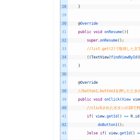
28
}
29
30
@
Override
31
public
void
onResume
(
)
{
32
super
.
onResume
(
)
;
33
//list.get(2)で取得した
34
(
(
TextView
)
findViewById
(
35
}
36
37
@
Override
38
//button1,button2を押したときの
39
public
void
onClick
(
View 
vie
40
//clickされたボタンのIDで
41
if
(
view
.
getId
(
)
==
R
.
id
42
doButton1
(
)
;
43
}
else
if
(
view
.
getId
(
)
=