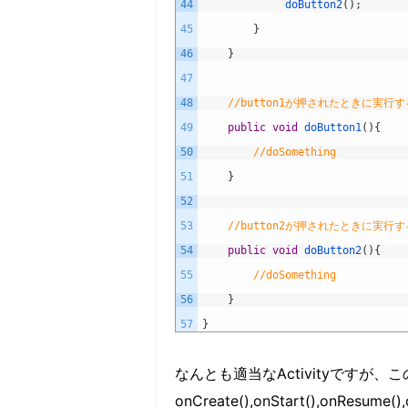
44
doButton2
(
)
;
45
}
46
}
47
48
//button1が押されたときに実行
49
public
void
doButton1
(
)
{
50
//doSomething
51
}
52
53
//button2が押されたときに実行
54
public
void
doButton2
(
)
{
55
//doSomething
56
}
57
}
なんとも適当なActivityですが、このAc
onCreate(),onStart(),onR