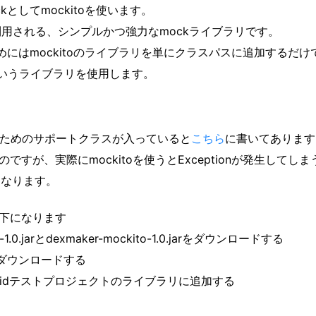
としてmockitoを使います。
よく利用される、シンプルかつ強力なmockライブラリです。
使うためにはmockitoのライブラリを単にクラスパスに追加するだけ
rというライブラリを使用します。
kitoを使うためのサポートクラスが入っていると
こちら
に書いてあります
のですが、実際にmockitoを使うとExceptionが発生してしま
要になります。
以下になります
-1.0.jarとdexmaker-mockito-1.0.jarをダウンロードする
oをダウンロードする
droidテストプロジェクトのライブラリに追加する