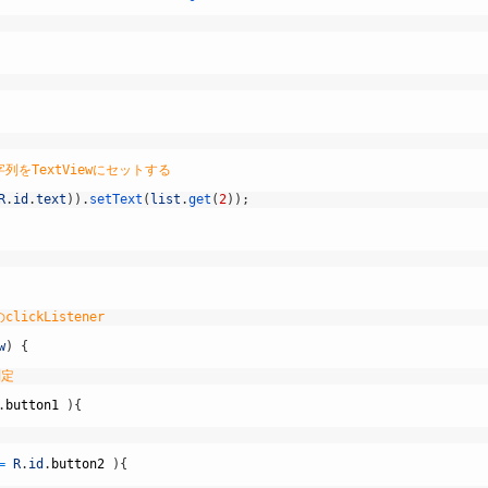
文字列をTextViewにセットする
R
.
id
.
text
)
)
.
setText
(
list
.
get
(
2
)
)
;
clickListener
w
)
{
判定
.
button1
)
{
=
R
.
id
.
button2
)
{