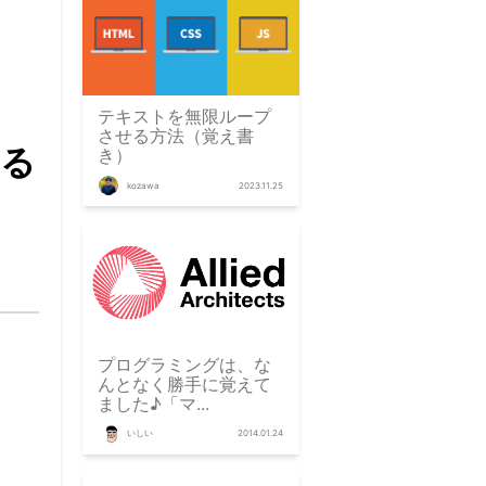
テキストを無限ループ
させる方法（覚え書
する
き）
kozawa
2023.11.25
プログラミングは、な
んとなく勝手に覚えて
ました♪「マ...
いしい
2014.01.24