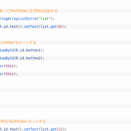
を受け取ってTextViewに文字列を設定する
ringArrayListExtra
(
"list"
)
;
R
.
id
.
text
)
)
.
setText
(
list
.
get
(
0
)
)
;
ckListenerをセットする
iewById
(
R
.
id
.
button1
)
;
iewById
(
R
.
id
.
button2
)
;
er
(
this
)
;
er
(
this
)
;
文字列をTextViewにセットする
R
.
id
.
text
)
)
.
setText
(
list
.
get
(
1
)
)
;