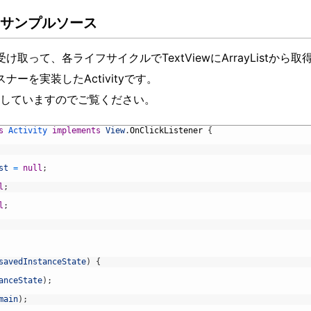
yのサンプルソース
Listを受け取って、各ライフサイクルでTextViewにArrayListから
ナーを実装したActivityです。
していますのでご覧ください。
s
Activity 
implements
View
.
OnClickListener
{
st
=
null
;
l
;
l
;
savedInstanceState
)
{
anceState
)
;
main
)
;