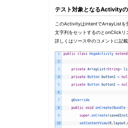
テスト対象となるActivit
このActivityはintentでArray
文字列をセットするのとonClickリス
詳しくはソース中のコメントに記載
1
public
class
HogeActivity 
extend
2
3
private
ArrayList
<
String
>
li
4
private
Button 
button1
=
nul
5
private
Button 
button2
=
nul
6
7
@
Override
8
public
void
onCreate
(
Bundle 
9
super
.
onCreate
(
savedInst
10
setContentView
(
R
.
layout
.