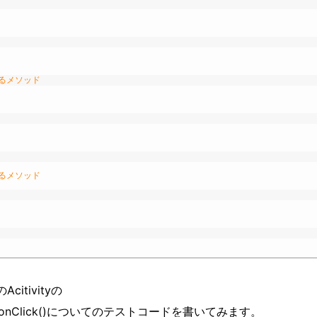
するメソッド
するメソッド
itivityの
esume(),onClick()についてのテストコードを書いてみます。