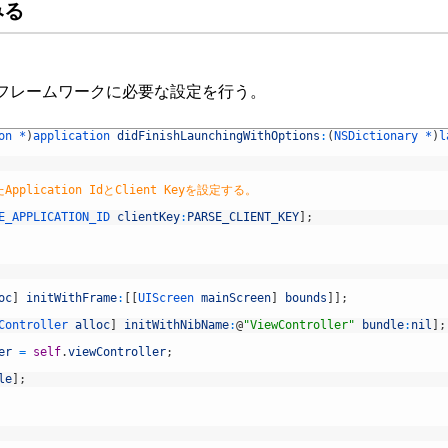
みる
eフレームワークに必要な設定を行う。
on *
)
application 
didFinishLaunchingWithOptions
:
(
NSDictionary *
)
l
plication IdとClient Keyを設定する。
E_APPLICATION_ID 
clientKey
:
PARSE_CLIENT_KEY
]
;
oc
]
initWithFrame
:
[
[
UIScreen 
mainScreen
]
bounds
]
]
;
Controller 
alloc
]
initWithNibName
:
@
"ViewController"
bundle
:
nil
]
;
er
=
self
.
viewController
;
le
]
;