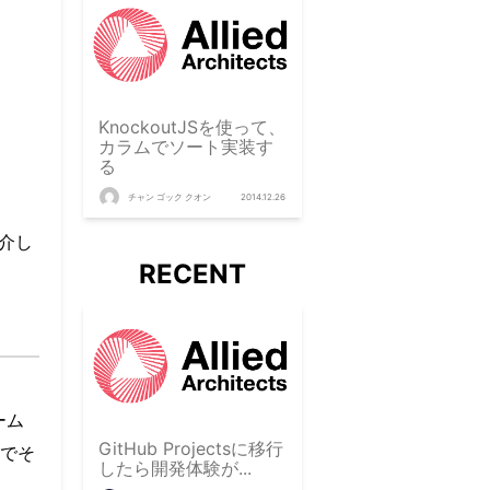
KnockoutJSを使って、
カラムでソート実装す
る
チャン ゴック クオン
2014.12.26
紹介し
RECENT
ーム
GitHub Projectsに移行
でそ
したら開発体験が...