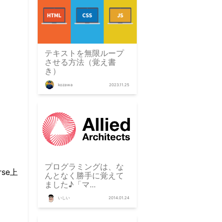
テキストを無限ループ
させる方法（覚え書
き）
kozawa
2023.11.25
プログラミングは、な
se上
んとなく勝手に覚えて
ました♪「マ...
いしい
2014.01.24