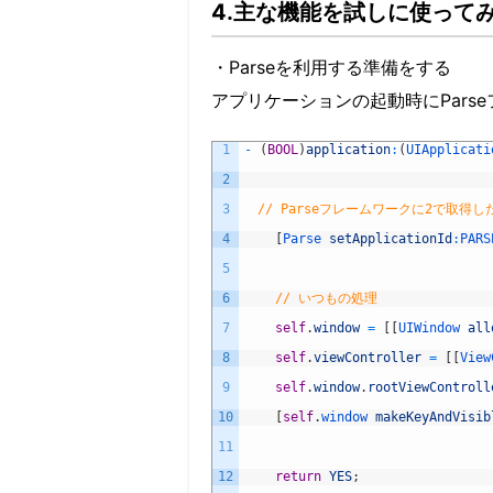
4.主な機能を試しに使って
・Parseを利用する準備をする
アプリケーションの起動時にPars
1
-
(
BOOL
)
application
:
(
UIApplicati
2
3
// Parseフレームワークに2で取得したAp
4
[
Parse 
setApplicationId
:
PARS
5
6
// いつもの処理
7
self
.
window
=
[
[
UIWindow 
all
8
self
.
viewController
=
[
[
View
9
self
.
window
.
rootViewControll
10
[
self
.
window 
makeKeyAndVisib
11
12
return
YES
;