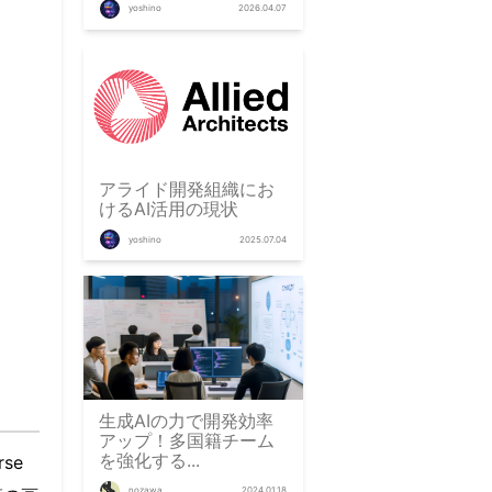
yoshino
2026.04.07
アライド開発組織にお
けるAI活用の現状
yoshino
2025.07.04
生成AIの力で開発効率
アップ！多国籍チーム
を強化する...
se
nozawa
2024.01.18