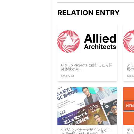
RELATION ENTRY
GitHub Projectsに移行したら開
アラ
発体験が向...
用の
2026.04.07
2025.
生成AIとバナーデザインをどこ
テキ
まで一緒に作れるか試して...
法（