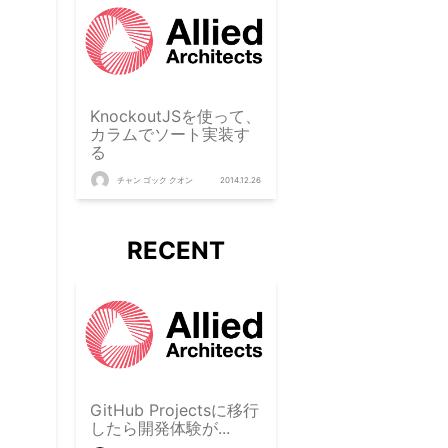
KnockoutJSを使って、
カラムでソート実装す
る
チャン ゴック クオン
2014.12.26
RECENT
GitHub Projectsに移行
したら開発体験が...