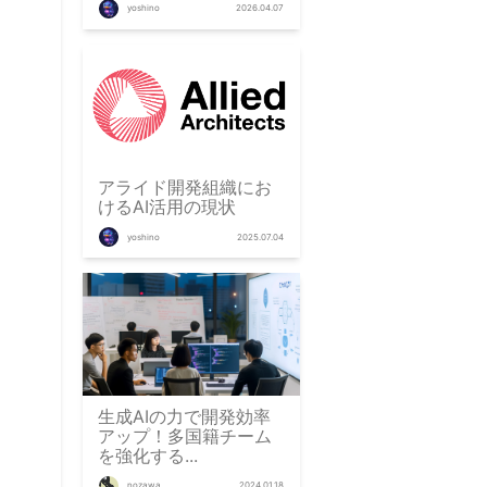
yoshino
2026.04.07
アライド開発組織にお
けるAI活用の現状
yoshino
2025.07.04
生成AIの力で開発効率
アップ！多国籍チーム
を強化する...
nozawa
2024.01.18