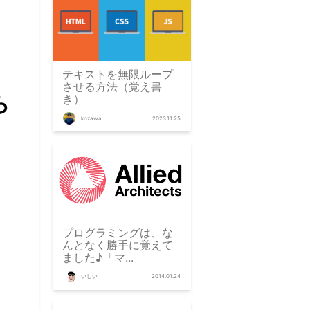
テキストを無限ループ
させる方法（覚え書
ら
き）
kozawa
2023.11.25
プログラミングは、な
んとなく勝手に覚えて
ました♪「マ...
いしい
2014.01.24