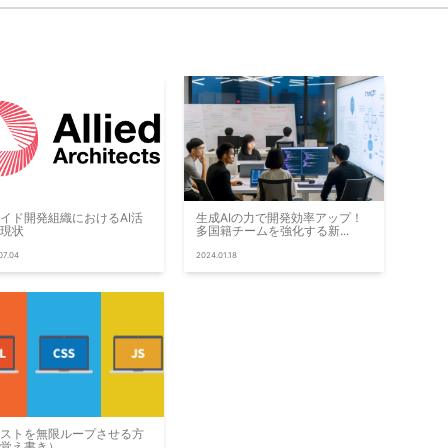
イド開発組織におけるAI活
生成AIの力で開発効率アップ！
現状
多国籍チームを強化する新...
07.04
2024.01.18
ストを無限ループさせる方
覚え書き）