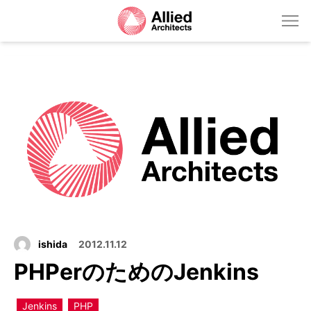
ishida
2012.11.12
PHPerのためのJenkins
Jenkins
PHP