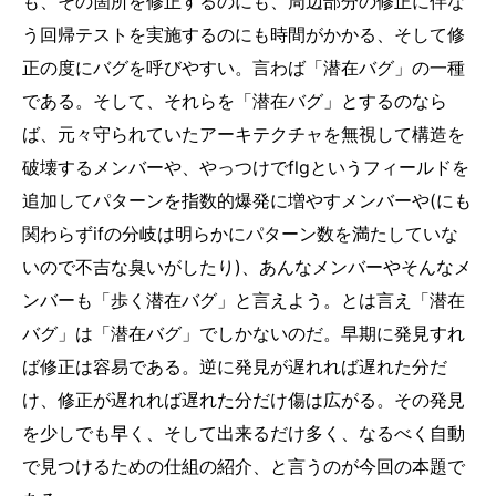
も、その箇所を修正するのにも、周辺部分の修正に伴な
う回帰テストを実施するのにも時間がかかる、そして修
正の度にバグを呼びやすい。言わば「潜在バグ」の一種
である。そして、それらを「潜在バグ」とするのなら
ば、元々守られていたアーキテクチャを無視して構造を
破壊するメンバーや、やっつけでflgというフィールドを
追加してパターンを指数的爆発に増やすメンバーや(にも
関わらずifの分岐は明らかにパターン数を満たしていな
いので不吉な臭いがしたり)、あんなメンバーやそんなメ
ンバーも「歩く潜在バグ」と言えよう。とは言え「潜在
バグ」は「潜在バグ」でしかないのだ。早期に発見すれ
ば修正は容易である。逆に発見が遅れれば遅れた分だ
け、修正が遅れれば遅れた分だけ傷は広がる。その発見
を少しでも早く、そして出来るだけ多く、なるべく自動
で見つけるための仕組の紹介、と言うのが今回の本題で