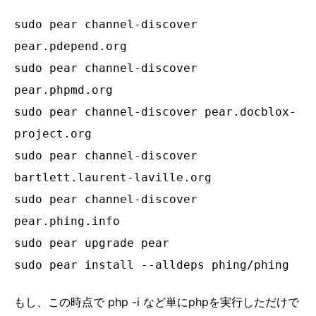
sudo pear channel-discover
pear.pdepend.org
sudo pear channel-discover
pear.phpmd.org
sudo pear channel-discover pear.docblox-
project.org
sudo pear channel-discover
bartlett.laurent-laville.org
sudo pear channel-discover
pear.phing.info
sudo pear upgrade pear
sudo pear install --alldeps phing/phing
もし、この時点で php -i など単にphpを実行しただけで