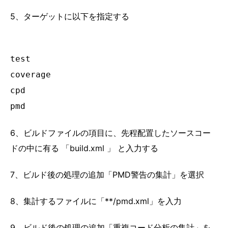
5、ターゲットに以下を指定する
test
coverage
cpd
pmd
6、ビルドファイルの項目に、先程配置したソースコー
ドの中に有る 「build.xml 」 と入力する
7、ビルド後の処理の追加「PMD警告の集計」を選択
8、集計するファイルに「**/pmd.xml」を入力
9、ビルド後の処理の追加「重複コード分析の集計」を