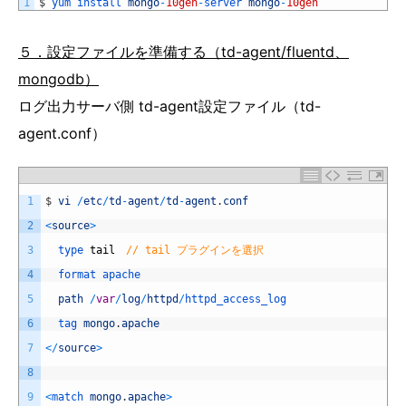
1
$
yum 
install 
mongo
-
10gen
-
server 
mongo
-
10gen
５．設定ファイルを準備する（td-agent/fluentd、
mongodb）
ログ出力サーバ側 td-agent設定ファイル（td-
agent.conf）
1
$
vi
/
etc
/
td
-
agent
/
td
-
agent
.
conf
2
<
source
>
3
type 
tail
// tail プラグインを選択
4
format 
apache
5
path
/
var
/
log
/
httpd
/
httpd_access_log
6
tag 
mongo
.
apache
7
<
/
source
>
8
9
<
match 
mongo
.
apache
>