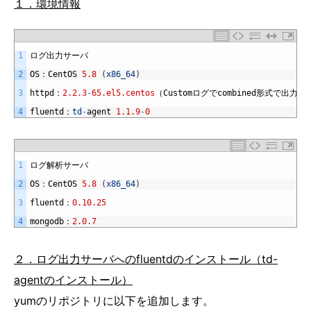
１．環境情報
1
ログ出力サーバ
2
OS
：
CentOS
5.8
(
x86_64
)
3
httpd
：
2.2.3
-
65.el5.centos
（
Custom
ログで
combined
形式で出力）
4
fluentd
：
td
-
agent
1.1.9
-
0
1
ログ解析サーバ
2
OS
：
CentOS
5.8
(
x86_64
)
3
fluentd
：
0.10.25
4
mongodb
：
2.0.7
２．ログ出力サーバへのfluentdのインストール（td-
agentのインストール）
yumのリポジトリに以下を追加します。