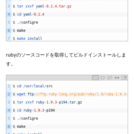
3
$
tar 
zxvf 
yaml
-
0.1.4.tar.gz
4
$
cd 
yaml
-
0.1.4
5
$
.
/
configre
6
$
make
7
$
make 
install
rubyのソースコードを取得してビルドインストールしま
す。
1
$
cd
/
usr
/
local
/
src
2
$
wget 
ftp
:
//ftp.ruby-lang.org/pub/ruby/1.9/ruby-1.9.3-p1
3
$
tar 
zxvf 
ruby
-
1.9.3
-
p194
.
tar
.
gz
4
$
cd 
ruby
-
1.9.3
-
p194
5
$
.
/
configre
6
$
make