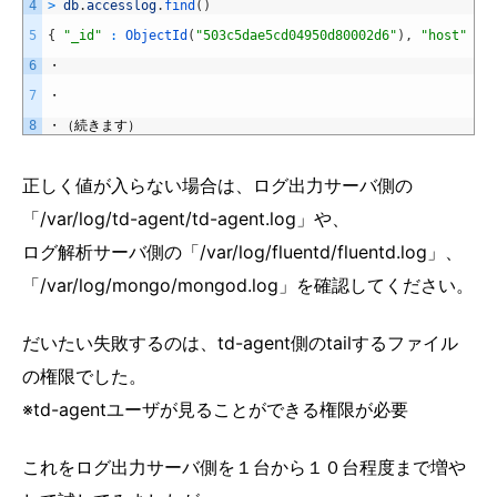
4
>
db
.
accesslog
.
find
(
)
5
{
"_id"
:
ObjectId
(
"503c5dae5cd04950d80002d6"
)
,
"host"
:
6
・
7
・
8
・（続きます）
正しく値が入らない場合は、ログ出力サーバ側の
「/var/log/td-agent/td-agent.log」や、
ログ解析サーバ側の「/var/log/fluentd/fluentd.log」、
「/var/log/mongo/mongod.log」を確認してください。
だいたい失敗するのは、td-agent側のtailするファイル
の権限でした。
※td-agentユーザが見ることができる権限が必要
これをログ出力サーバ側を１台から１０台程度まで増や