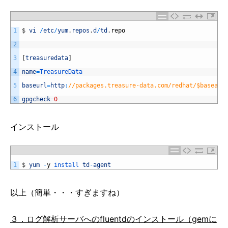
1
$
vi
/
etc
/
yum
.
repos
.
d
/
td
.
repo
2
3
[
treasuredata
]
4
name
=
TreasureData
5
baseurl
=
http
:
//packages.treasure-data.com/redhat/$basearc
6
gpgcheck
=
0
インストール
1
$
yum
-
y
install 
td
-
agent
以上（簡単・・・すぎますね）
３．ログ解析サーバへのfluentdのインストール（gemに