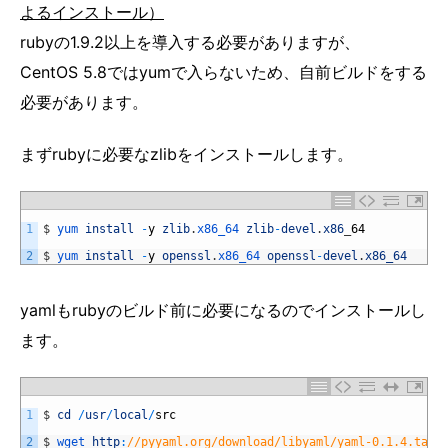
よるインストール）
rubyの1.9.2以上を導入する必要がありますが、
CentOS 5.8ではyumで入らないため、自前ビルドをする
必要があります。
まずrubyに必要なzlibをインストールします。
1
$
yum 
install
-
y
zlib
.
x86_64 
zlib
-
devel
.
x86
_
64
2
$
yum 
install
-
y
openssl
.
x86_64 
openssl
-
devel
.
x86_64
yamlもrubyのビルド前に必要になるのでインストールし
ます。
1
$
cd
/
usr
/
local
/
src
2
$
wget 
http
:
//pyyaml.org/download/libyaml/yaml-0.1.4.tar.