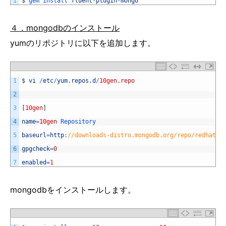
1
$
gem 
install 
fluent
-
plugin
-
mongo
４．mongodbのインストール
yumのリポジトリに以下を追加します。
1
$
vi
/
etc
/
yum
.
repos
.
d
/
10gen.repo
2
3
[
10gen
]
4
name
=
10gen
Repository
5
baseurl
=
http
:
//downloads-distro.mongodb.org/repo/redhat/o
6
gpgcheck
=
0
7
enabled
=
1
mongodbをインストールします。