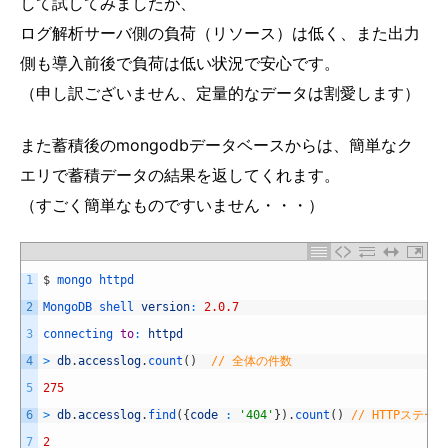
して試してみましたが、
ログ解析サーバ側の負荷（リソース）は低く、また出力
側も導入前後で負荷は低い状況で安心です。
（申し訳ございません、定量的なデータは割愛します）
また蓄積後のmongodbデータベースからは、簡単なク
エリで蓄積データの結果を返してくれます。
（すごく簡単なものですいません・・・）
1
$
mongo 
httpd
2
MongoDB 
shell 
version
:
2.0.7
3
connecting 
to
:
httpd
4
>
db
.
accesslog
.
count
(
)
// 全体の件数
5
275
6
>
db
.
accesslog
.
find
(
{
code
:
'404'
}
)
.
count
(
)
// HTTPステ
7
2