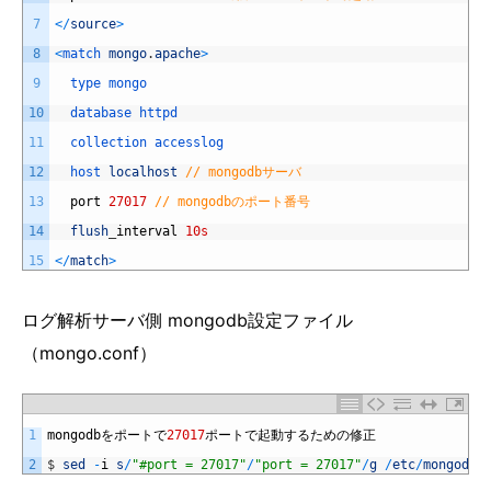
7
<
/
source
>
8
<
match 
mongo
.
apache
>
9
type 
mongo
10
database 
httpd
11
collection 
accesslog
12
host 
localhost
// mongodbサーバ
13
port
27017
// mongodbのポート番号
14
flush
_
interval
10s
15
<
/
match
>
ログ解析サーバ側 mongodb設定ファイル
（mongo.conf）
1
mongodb
をポートで
27017
ポートで起動するための修正
2
$
sed
-
i
s
/
"#port = 27017"
/
"port = 27017"
/
g
/
etc
/
mongod
.
c