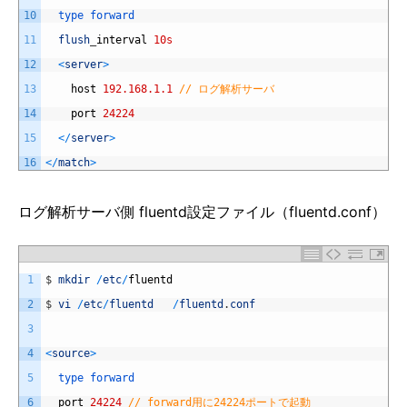
10
type 
forward
11
flush
_
interval
10s
12
<
server
>
13
host
192.168.1.1
// ログ解析サーバ
14
port
24224
15
<
/
server
>
16
<
/
match
>
ログ解析サーバ側 fluentd設定ファイル（fluentd.conf）
1
$
mkdir
/
etc
/
fluentd
2
$
vi
/
etc
/
fluentd
/
fluentd
.
conf
3
4
<
source
>
5
type 
forward
6
port
24224
// forward用に24224ポートで起動