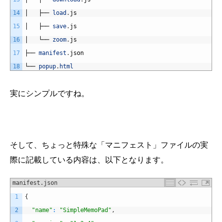
14
│  
├──
load
.
js
15
│  
├──
save
.
js
16
│  
└──
zoom
.
js
17
├──
manifest
.
json
18
└──
popup
.
html
実にシンプルですね。
そして、ちょっと特殊な「マニフェスト」ファイルの実
際に記載している内容は、以下となります。
manifest.json
1
{
2
"name"
:
"SimpleMemoPad"
,