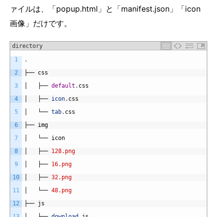
ァイルは、「popup.html」と「manifest.json」「icon
画像」だけです。
directory
1
.
2
├──
css
3
│  
├──
default
.
css
4
│  
├──
icon
.
css
5
│  
└──
tab
.
css
6
├──
img
7
│  
└──
icon
8
│  
├──
128.png
9
│  
├──
16.png
10
│  
├──
32.png
11
│  
└──
48.png
12
├──
js
13
│  
├──
download
.
js