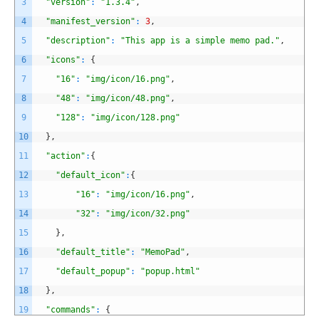
3
"version"
:
"1.3.4"
,
4
"manifest_version"
:
3
,
5
"description"
:
"This app is a simple memo pad."
,
6
"icons"
:
{
7
"16"
:
"img/icon/16.png"
,
8
"48"
:
"img/icon/48.png"
,
9
"128"
:
"img/icon/128.png"
10
}
,
11
"action"
:
{
12
"default_icon"
:
{
13
"16"
:
"img/icon/16.png"
,
14
"32"
:
"img/icon/32.png"
15
}
,
16
"default_title"
:
"MemoPad"
,
17
"default_popup"
:
"popup.html"
18
}
,
19
"commands"
:
{