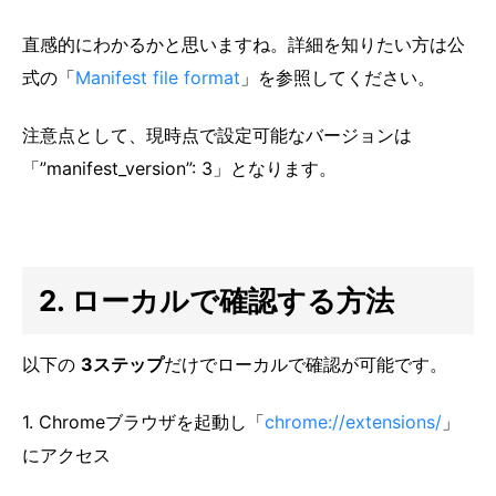
20
"_execute_action"
:
{
直感的にわかるかと思いますね。詳細を知りたい方は公
21
"suggested_key"
:
{
式の「
Manifest file format
」を参照してください。
22
"default"
:
"Ctrl+Shift+X"
,
23
"mac"
:
"Command+Shift+X"
注意点として、現時点で設定可能なバージョンは
24
}
「”manifest_version”: 3」となります。
25
}
26
}
,
27
"permissions"
:
[
28
"storage"
29
]
2. ローカルで確認する方法
30
}
以下の
3ステップ
だけでローカルで確認が可能です。
1. Chromeブラウザを起動し「
chrome://extensions/
」
にアクセス