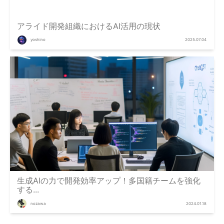
アライド開発組織におけるAI活用の現状
yoshino
2025.07.04
生成AIの力で開発効率アップ！多国籍チームを強化
する...
nozawa
2024.01.18