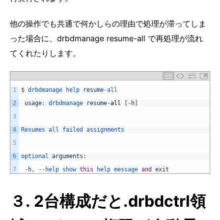
他の操作でも共通で何かしらの理由で処理が滞ってしま
った場合に、drbdmanage resume-all で再処理が流れ
てくれたりします。
1
$
drbdmanage 
help 
resume
-
all
2
usage
:
drbdmanage 
resume
-
all
[
-
h
]
3
4
Resumes 
all 
failed 
assignments
5
6
optional 
arguments
:
7
-
h
,
--
help 
show 
this
help 
message 
and
exit
３. 2台構成だと.drbdctrl領