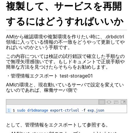
複製して、サービスを再開
するにはどうすればいいか
AMIから確認環境や複製環境を作りたい時に、.drbdctrl
領域に入っている情報の不一致をどうやって更新してや
ればいいのかという手順です。
この内容については検証の試行錯誤で確立した手順なの
で無理矢理感強いです。もしドキュメントで正規手順や
簡単な方法を見つけたらそちらをお勧めします。
・管理情報エクスポート test-storage01
AMIの環境と、現在動いているサーバで設定を変えてい
ないのであれば、稼働サーバ側で
1
$
sudo 
drbdmanage 
export
-
ctrlvol
-
f
exp
.
json
として、管理情報をエクスポートして参照する。