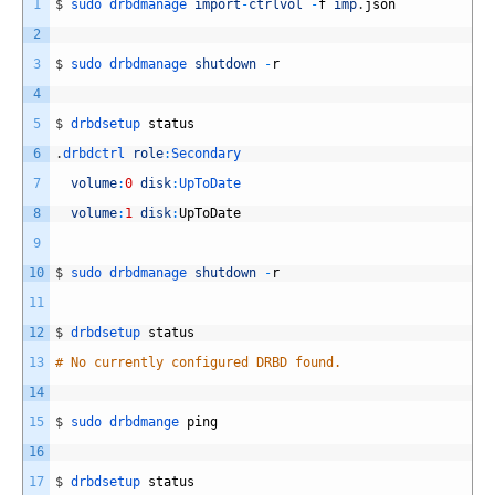
1
$
sudo 
drbdmanage 
import
-
ctrlvol
-
f
imp
.
json
2
3
$
sudo 
drbdmanage 
shutdown
-
r
4
5
$
drbdsetup 
status
6
.
drbdctrl 
role
:
Secondary
7
volume
:
0
disk
:
UpToDate
8
volume
:
1
disk
:
UpToDate
9
10
$
sudo 
drbdmanage 
shutdown
-
r
11
12
$
drbdsetup 
status
13
# No currently configured DRBD found.
14
15
$
sudo 
drbdmange 
ping
16
17
$
drbdsetup 
status