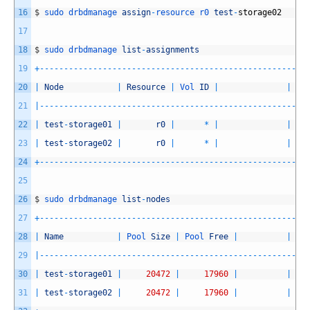
16
$
sudo 
drbdmanage 
assign
-
resource 
r0 
test
-
storage02
17
18
$
sudo 
drbdmanage 
list
-
assignments
19
+
--
--
--
--
--
--
--
--
--
--
--
--
--
--
--
--
--
--
--
--
--
--
--
--
--
--
--
-
20
|
Node
|
Resource
|
Vol 
ID
|
|
St
21
|
--
--
--
--
--
--
--
--
--
--
--
--
--
--
--
--
--
--
--
--
--
--
--
--
--
--
--
-
22
|
test
-
storage01
|
r0
|
*
|
|
23
|
test
-
storage02
|
r0
|
*
|
|
24
+
--
--
--
--
--
--
--
--
--
--
--
--
--
--
--
--
--
--
--
--
--
--
--
--
--
--
--
-
25
26
$
sudo 
drbdmanage 
list
-
nodes
27
+
--
--
--
--
--
--
--
--
--
--
--
--
--
--
--
--
--
--
--
--
--
--
--
--
--
--
--
-
28
|
Name
|
Pool 
Size
|
Pool 
Free
|
|
St
29
|
--
--
--
--
--
--
--
--
--
--
--
--
--
--
--
--
--
--
--
--
--
--
--
--
--
--
--
-
30
|
test
-
storage01
|
20472
|
17960
|
|
31
|
test
-
storage02
|
20472
|
17960
|
|