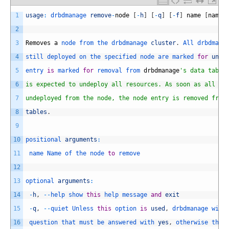
1
usage
:
drbdmanage 
remove
-
node
[
-
h
]
[
-
q
]
[
-
f
]
name
[
name
2
3
Removes
a
node 
from 
the 
drbdmanage 
cluster
.
All 
drbdmana
4
still 
deployed 
on 
the 
specified 
node 
are 
marked 
for
unde
5
entry 
is
marked 
for
removal 
from 
drbdmanage
's data table
6
is expected to undeploy all resources. As soon as all re
7
undeployed from the node, the node entry is removed from
8
tables
.
9
10
positional 
arguments
:
11
name 
Name 
of 
the 
node 
to
remove
12
13
optional 
arguments
:
14
-
h
,
--
help 
show 
this
help 
message 
and
exit
15
-
q
,
--
quiet 
Unless 
this
option 
is
used
,
drbdmanage 
will
16
question 
that 
must 
be 
answered 
with 
yes
,
otherwise 
the