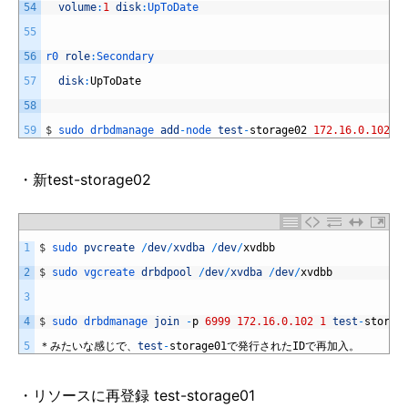
54
volume
:
1
disk
:
UpToDate
55
56
r0 
role
:
Secondary
57
disk
:
UpToDate
58
59
$
sudo 
drbdmanage 
add
-
node 
test
-
storage02
172.16.0.102
・新test-storage02
1
$
sudo 
pvcreate
/
dev
/
xvdba
/
dev
/
xvdbb
2
$
sudo 
vgcreate 
drbdpool
/
dev
/
xvdba
/
dev
/
xvdbb
3
4
$
sudo 
drbdmanage 
join
-
p
6999
172.16.0.102
1
test
-
storag
5
＊みたいな感じで、
test
-
storage01
で発行された
ID
で再加入。
・リソースに再登録 test-storage01