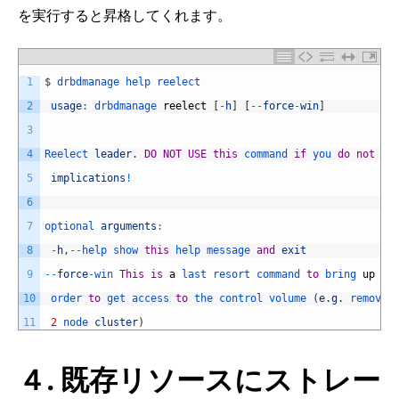
を実行すると昇格してくれます。
1
$
drbdmanage 
help 
reelect
2
usage
:
drbdmanage 
reelect
[
-
h
]
[
--
force
-
win
]
3
4
Reelect 
leader
.
DO
NOT
USE
this
command 
if
you 
do
not
un
5
implications
!
6
7
optional 
arguments
:
8
-
h
,
--
help 
show 
this
help 
message 
and
exit
9
--
force
-
win 
This
is
a
last 
resort 
command 
to
bring 
up
a
10
order 
to
get 
access 
to
the 
control 
volume
(
e
.
g
.
remove 
11
2
node 
cluster
)
４. 既存リソースにストレー