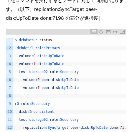
上記コマンドを実行するとノードに対して同期が走りま
す。（以下、replication:SyncTarget peer-
disk:UpToDate done:71.98 の部分が進捗度）
1
$
drbdsetup 
status
2
.
drbdctrl 
role
:
Primary
3
volume
:
0
disk
:
UpToDate
4
volume
:
1
disk
:
UpToDate
5
test
-
storage02 
role
:
Secondary
6
volume
:
0
peer
-
disk
:
UpToDate
7
volume
:
1
peer
-
disk
:
UpToDate
8
9
r0 
role
:
Secondary
10
disk
:
Inconsistent
11
test
-
storage02 
role
:
Secondary
12
replication
:
SyncTarget 
peer
-
disk
:
UpToDate 
done
:
71.98