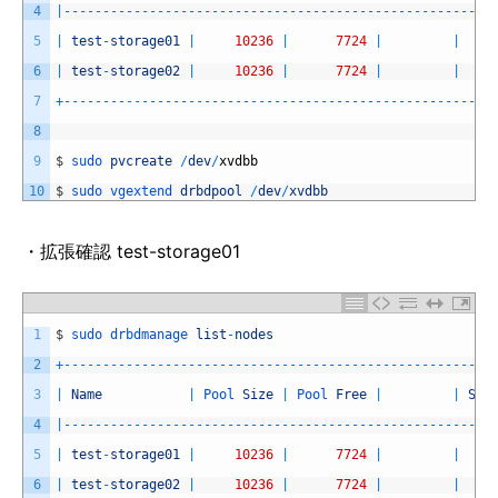
4
|
--
--
--
--
--
--
--
--
--
--
--
--
--
--
--
--
--
--
--
--
--
--
--
--
--
--
--
-
5
|
test
-
storage01
|
10236
|
7724
|
|
6
|
test
-
storage02
|
10236
|
7724
|
|
7
+
--
--
--
--
--
--
--
--
--
--
--
--
--
--
--
--
--
--
--
--
--
--
--
--
--
--
--
-
8
9
$
sudo 
pvcreate
/
dev
/
xvdbb
10
$
sudo 
vgextend 
drbdpool
/
dev
/
xvdbb
・拡張確認 test-storage01
1
$
sudo 
drbdmanage 
list
-
nodes
2
+
--
--
--
--
--
--
--
--
--
--
--
--
--
--
--
--
--
--
--
--
--
--
--
--
--
--
--
-
3
|
Name
|
Pool 
Size
|
Pool 
Free
|
|
Sta
4
|
--
--
--
--
--
--
--
--
--
--
--
--
--
--
--
--
--
--
--
--
--
--
--
--
--
--
--
-
5
|
test
-
storage01
|
10236
|
7724
|
|
6
|
test
-
storage02
|
10236
|
7724
|
|