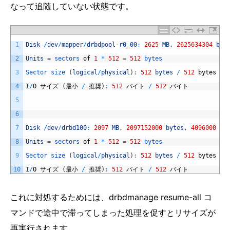
なって追随していない状態です。
1
Disk
/
dev
/
mapper
/
drbdpool
-
r0_00
:
2625
MB
,
2625634304
byt
2
Units
=
sectors 
of
1
*
512
=
512
bytes
3
Sector 
size
(
logical
/
physical
)
:
512
bytes
/
512
bytes
4
I
/
O
サイズ
(
最小
/
推奨
)
:
512
バイト
/
512
バイト
5
6
7
Disk
/
dev
/
drbd100
:
2097
MB
,
2097152000
bytes
,
4096000
se
8
Units
=
sectors 
of
1
*
512
=
512
bytes
9
Sector 
size
(
logical
/
physical
)
:
512
bytes
/
512
bytes
10
I
/
O
サイズ
(
最小
/
推奨
)
:
512
バイト
/
512
バイト
これに対処するためには、drbdmanage resume-all コ
マンドで途中で滞ってしまった処理を促すとリサイズが
再実行されます。