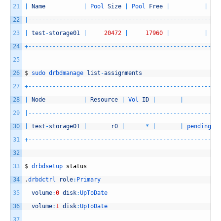
21
|
Name
|
Pool 
Size
|
Pool 
Free
|
|
St
22
|
--
--
--
--
--
--
--
--
--
--
--
--
--
--
--
--
--
--
--
--
--
--
--
--
--
--
--
-
23
|
test
-
storage01
|
20472
|
17960
|
|
24
+
--
--
--
--
--
--
--
--
--
--
--
--
--
--
--
--
--
--
--
--
--
--
--
--
--
--
--
-
25
26
$
sudo 
drbdmanage 
list
-
assignments
27
+
--
--
--
--
--
--
--
--
--
--
--
--
--
--
--
--
--
--
--
--
--
--
--
--
--
--
--
-
28
|
Node
|
Resource
|
Vol 
ID
|
|
29
|
--
--
--
--
--
--
--
--
--
--
--
--
--
--
--
--
--
--
--
--
--
--
--
--
--
--
--
-
30
|
test
-
storage01
|
r0
|
*
|
|
pending 
a
31
+
--
--
--
--
--
--
--
--
--
--
--
--
--
--
--
--
--
--
--
--
--
--
--
--
--
--
--
-
32
33
$
drbdsetup 
status
34
.
drbdctrl 
role
:
Primary
35
volume
:
0
disk
:
UpToDate
36
volume
:
1
disk
:
UpToDate
37