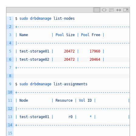
1
$
sudo 
drbdmanage 
list
-
nodes
2
+
--
--
--
--
--
--
--
--
--
--
--
--
--
--
--
--
--
--
--
--
--
--
--
--
--
--
--
-
3
|
Name
|
Pool 
Size
|
Pool 
Free
|
|
4
|
--
--
--
--
--
--
--
--
--
--
--
--
--
--
--
--
--
--
--
--
--
--
--
--
--
--
--
-
5
|
test
-
storage01
|
20472
|
17960
|
|
6
|
test
-
storage02
|
20472
|
20464
|
|
7
+
--
--
--
--
--
--
--
--
--
--
--
--
--
--
--
--
--
--
--
--
--
--
--
--
--
--
--
-
8
9
$
sudo 
drbdmanage 
list
-
assignments
10
+
--
--
--
--
--
--
--
--
--
--
--
--
--
--
--
--
--
--
--
--
--
--
--
--
--
--
--
-
11
|
Node
|
Resource
|
Vol 
ID
|
|
S
12
|
--
--
--
--
--
--
--
--
--
--
--
--
--
--
--
--
--
--
--
--
--
--
--
--
--
--
--
-
13
|
test
-
storage01
|
r0
|
*
|
|
14
+
--
--
--
--
--
--
--
--
--
--
--
--
--
--
--
--
--
--
--
--
--
--
--
--
--
--
--
-
15