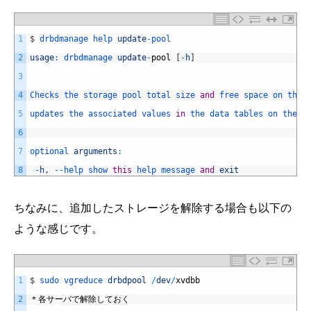
1
$
drbdmanage 
help 
update
-
pool
2
usage
:
drbdmanage 
update
-
pool
[
-
h
]
3
4
Checks 
the 
storage 
pool 
total 
size 
and
free 
space 
on 
the 
5
updates 
the 
associated 
values 
in
the 
data 
tables 
on 
the 
c
6
7
optional 
arguments
:
8
-
h
,
--
help 
show 
this
help 
message 
and
exit
ちなみに、追加したストレージを解除する場合も以下の
ような感じです。
1
$
sudo 
vgreduce 
drbdpool
/
dev
/
xvdbb
2
＊各サーバで解除しておく