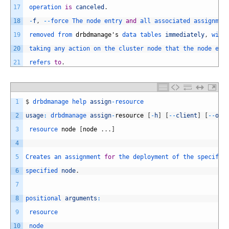
17
operation 
is
canceled
.
18
-
f
,
--
force 
The 
node 
entry 
and
all 
associated 
assignmen
19
removed 
from 
drbdmanage
'
s
data 
tables 
immediately
,
with
20
taking 
any 
action 
on 
the 
cluster 
node 
that 
the 
node 
ent
21
refers 
to
.
1
$
drbdmanage 
help 
assign
-
resource
2
usage
:
drbdmanage 
assign
-
resource
[
-
h
]
[
--
client
]
[
--
ove
3
resource 
node
[
node
.
.
.
]
4
5
Creates 
an 
assignment 
for
the 
deployment 
of 
the 
specifie
6
specified 
node
.
7
8
positional 
arguments
:
9
resource
10
node