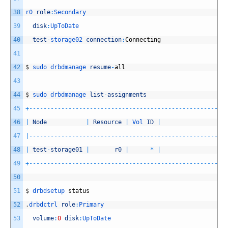
38
r0 
role
:
Secondary
39
disk
:
UpToDate
40
test
-
storage02 
connection
:
Connecting
41
42
$
sudo 
drbdmanage 
resume
-
all
43
44
$
sudo 
drbdmanage 
list
-
assignments
45
+
--
--
--
--
--
--
--
--
--
--
--
--
--
--
--
--
--
--
--
--
--
--
--
--
--
--
--
-
46
|
Node
|
Resource
|
Vol 
ID
|
47
|
--
--
--
--
--
--
--
--
--
--
--
--
--
--
--
--
--
--
--
--
--
--
--
--
--
--
--
-
48
|
test
-
storage01
|
r0
|
*
|
49
+
--
--
--
--
--
--
--
--
--
--
--
--
--
--
--
--
--
--
--
--
--
--
--
--
--
--
--
-
50
51
$
drbdsetup 
status
52
.
drbdctrl 
role
:
Primary
53
volume
:
0
disk
:
UpToDate