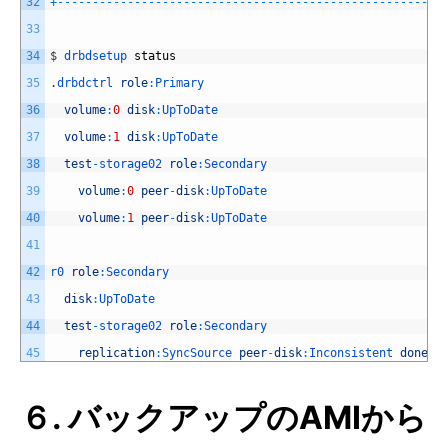
32
+
--
--
--
--
--
--
--
--
--
--
--
--
--
--
--
--
--
--
--
--
--
--
--
--
--
--
--
-
33
34
$
drbdsetup 
status
35
.
drbdctrl 
role
:
Primary
36
volume
:
0
disk
:
UpToDate
37
volume
:
1
disk
:
UpToDate
38
test
-
storage02 
role
:
Secondary
39
volume
:
0
peer
-
disk
:
UpToDate
40
volume
:
1
peer
-
disk
:
UpToDate
41
42
r0 
role
:
Secondary
43
disk
:
UpToDate
44
test
-
storage02 
role
:
Secondary
45
replication
:
SyncSource 
peer
-
disk
:
Inconsistent 
done
:
7
６. バックアップのAMIから