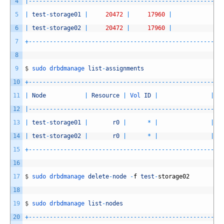
4
|
--
--
--
--
--
--
--
--
--
--
--
--
--
--
--
--
--
--
--
--
--
--
--
--
--
--
--
-
5
|
test
-
storage01
|
20472
|
17960
|
|
6
|
test
-
storage02
|
20472
|
17960
|
|
7
+
--
--
--
--
--
--
--
--
--
--
--
--
--
--
--
--
--
--
--
--
--
--
--
--
--
--
--
-
8
9
$
sudo 
drbdmanage 
list
-
assignments
10
+
--
--
--
--
--
--
--
--
--
--
--
--
--
--
--
--
--
--
--
--
--
--
--
--
--
--
--
-
11
|
Node
|
Resource
|
Vol 
ID
|
|
S
12
|
--
--
--
--
--
--
--
--
--
--
--
--
--
--
--
--
--
--
--
--
--
--
--
--
--
--
--
-
13
|
test
-
storage01
|
r0
|
*
|
|
14
|
test
-
storage02
|
r0
|
*
|
|
15
+
--
--
--
--
--
--
--
--
--
--
--
--
--
--
--
--
--
--
--
--
--
--
--
--
--
--
--
-
16
17
$
sudo 
drbdmanage 
delete
-
node
-
f
test
-
storage02
18
19
$
sudo 
drbdmanage 
list
-
nodes
20
+
--
--
--
--
--
--
--
--
--
--
--
--
--
--
--
--
--
--
--
--
--
--
--
--
--
--
--
-