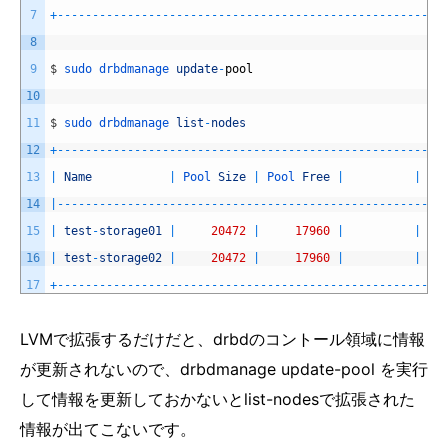
7
+
--
--
--
--
--
--
--
--
--
--
--
--
--
--
--
--
--
--
--
--
--
--
--
--
--
--
--
-
8
9
$
sudo 
drbdmanage 
update
-
pool
10
11
$
sudo 
drbdmanage 
list
-
nodes
12
+
--
--
--
--
--
--
--
--
--
--
--
--
--
--
--
--
--
--
--
--
--
--
--
--
--
--
--
-
13
|
Name
|
Pool 
Size
|
Pool 
Free
|
|
St
14
|
--
--
--
--
--
--
--
--
--
--
--
--
--
--
--
--
--
--
--
--
--
--
--
--
--
--
--
-
15
|
test
-
storage01
|
20472
|
17960
|
|
16
|
test
-
storage02
|
20472
|
17960
|
|
17
+
--
--
--
--
--
--
--
--
--
--
--
--
--
--
--
--
--
--
--
--
--
--
--
--
--
--
--
-
LVMで拡張するだけだと、drbdのコントール領域に情報
が更新されないので、drbdmanage update-pool を実行
して情報を更新しておかないとlist-nodesで拡張された
情報が出てこないです。