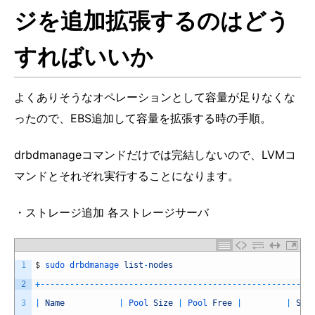
ジを追加拡張するのはどう
すればいいか
よくありそうなオペレーションとして容量が足りなくな
ったので、EBS追加して容量を拡張する時の手順。
drbdmanageコマンドだけでは完結しないので、LVMコ
マンドとそれぞれ実行することになります。
・ストレージ追加 各ストレージサーバ
1
$
sudo 
drbdmanage 
list
-
nodes
2
+
--
--
--
--
--
--
--
--
--
--
--
--
--
--
--
--
--
--
--
--
--
--
--
--
--
--
--
-
3
|
Name
|
Pool 
Size
|
Pool 
Free
|
|
Sta