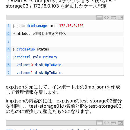
・AMI(test-storage01のスナップショット)からtest-
storage03 / 172.16.0.103 を起動したケース想定
1
$
sudo
drbdmanage 
init
172.16.0.103
2
＊
.
drbdctrl
領域を上書き初期化
3
4
$
drbdsetup 
status
5
.
drbdctrl 
role
:
Primary
6
volume
:
0
disk
:
UpToDate
7
volume
:
1
disk
:
UpToDate
exp.jsonを元にして、インポート用の(imp.json)を作成
して管理情報を戻します。
imp.jsonの内容的には、exp.jsonのtest-storage02部分
を削除し、test-storage01の名前とIPをtest-storage03
のものに置換して整えたものになります。