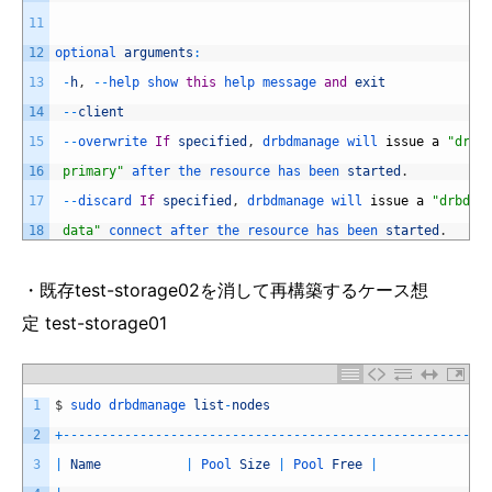
11
12
optional 
arguments
:
13
-
h
,
--
help 
show 
this
help 
message 
and
exit
14
--
client
15
--
overwrite 
If
specified
,
drbdmanage 
will 
issue
a
"drbd
16
 primary"
after 
the 
resource 
has 
been 
started
.
17
--
discard 
If
specified
,
drbdmanage 
will 
issue
a
"drbdad
18
 data"
connect 
after 
the 
resource 
has 
been 
started
.
・既存test-storage02を消して再構築するケース想
定 test-storage01
1
$
sudo 
drbdmanage 
list
-
nodes
2
+
--
--
--
--
--
--
--
--
--
--
--
--
--
--
--
--
--
--
--
--
--
--
--
--
--
--
--
-
3
|
Name
|
Pool 
Size
|
Pool 
Free
|
|