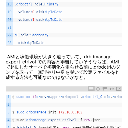
18
.
drbdctrl 
role
:
Primary
19
volume
:
0
disk
:
UpToDate
20
volume
:
1
disk
:
UpToDate
21
22
r0 
role
:
Secondary
23
disk
:
UpToDate
AMIと稼働環境が大きく違っていて、drbdmanage
export-ctrlvol での内容と乖離していそうならば、AMI
で起動したサーバで初期化を走らせる前に.drbdctrlのダ
ンプを取って、無理やり中身を覗いて設定ファイルを作
成する方法も可能なのではないかなと。
1
$
sudo 
dd 
if
=
/
dev
/
mapper
/
drbdpool
-
.
drbdctrl_0 
of
=
.
/
drbdct
2
3
$
sudo 
drbdmanage 
init
172.16.0.103
4
$
sudo
drbdmanage 
export
-
ctrlvol
-
f
new
.
json
5
＊
drbdctrl_0
.
dump
の内容と、
new
.
json
の雛形的なデータを元にインポ