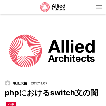
塚原 大祐
2017.11.07
phpにおけるswitch文の闇
PHP