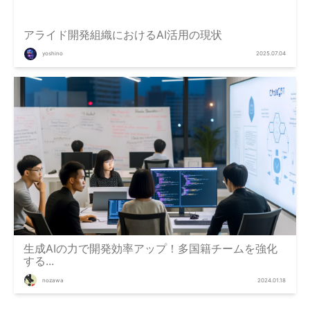
アライド開発組織におけるAI活用の現状
yoshino
2025.07.04
生成AIの力で開発効率アップ！多国籍チームを強化
する...
nozawa
2024.01.18