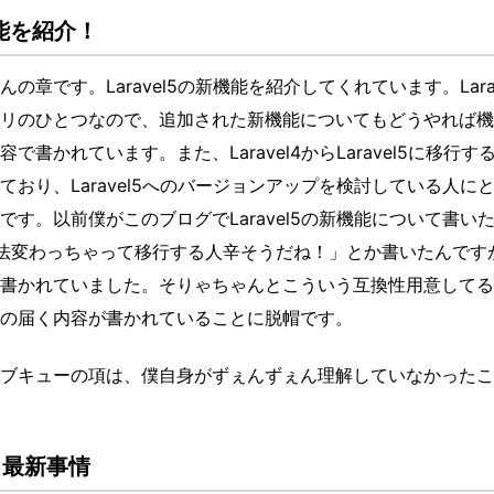
新機能を紹介！
章です。Laravel5の新機能を紹介してくれています。Larav
リのひとつなので、追加された新機能についてもどうやれば機
書かれています。また、Laravel4からLaravel5に移行す
おり、Laravel5へのバージョンアップを検討している人に
す。以前僕がこのブログでLaravel5の新機能について書い
グ方法変わっちゃって移行する人辛そうだね！」とか書いたんです
書かれていました。そりゃちゃんとこういう互換性用意してる
の届く内容が書かれていることに脱帽です。
ブキューの項は、僕自身がずぇんずぇん理解していなかったこ
ーク最新事情