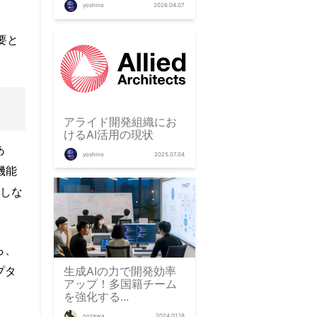
yoshino
2026.04.07
要と
アライド開発組織にお
けるAI活用の現状
あ
yoshino
2025.07.04
機能
しな
ら、
生成AIの力で開発効率
プタ
アップ！多国籍チーム
を強化する...
nozawa
2024.01.18