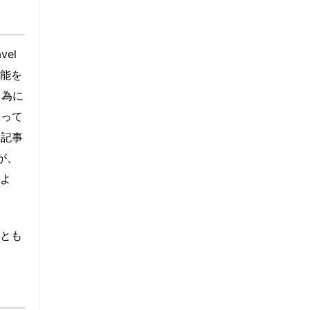
el
能を
る為に
とって
た記事
が、
よ
とも