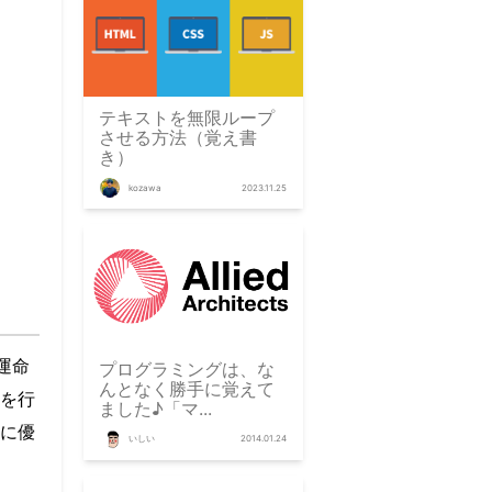
テキストを無限ループ
させる方法（覚え書
き）
kozawa
2023.11.25
運命
プログラミングは、な
んとなく勝手に覚えて
を行
ました♪「マ...
に優
いしい
2014.01.24