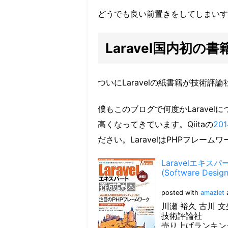
どうでも良い前置きをしてしまいす
Laravel国内初の
ついにLaravelの紙書籍が技術評
僕もこのブログで何度かLaravel
高くなってきています。Qiitaの
20
ださい。LaravelはPHPフレ
Laravelエキ
(Software Design
posted with
amazlet
a
川瀬 裕久 古川 文
技術評論社
売り上げランキング: 