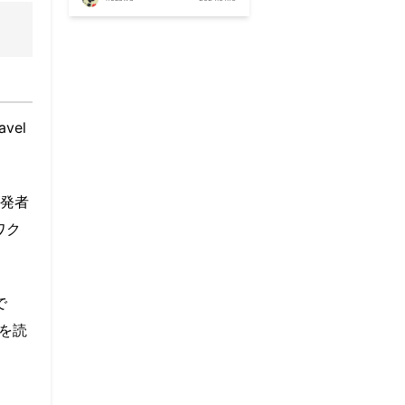
vel
発者
ワク
で
こを読