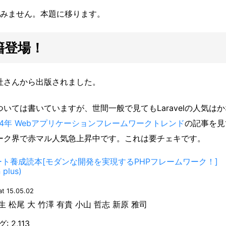
みません。本題に移ります。
書籍登場！
論社さんから出版されました。
については書いていますが、世間一般で見てもLaravelの人気は
14年 Webアプリケーションフレームワークトレンド
の記事を見
ームワーク界で赤マル人気急上昇中です。これは要チェキです。
スパート養成読本[モダンな開発を実現するPHPフレームワーク！]
 plus)
t 15.05.02
生 松尾 大 竹澤 有貴 小山 哲志 新原 雅司
2,113