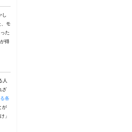
かし
た、モ
使った
が得
る人
れざ
る各
とが
け」