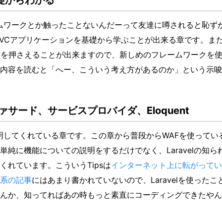
基礎からわかる
レームワークとか触ったことないんだーって友達に噂されると恥ず
VCアプリケーションを基礎から学ぶことが出来る章です。ま
徴を押さえることが出来ますので、新しめのフレームワークを
内容を読むと「へー、こういう考え方があるのか」という示唆
、ファサード、サービスプロバイダ、Eloquent
に説明してくれている章です。この章から普段からWAFを使ってい
純に機能についての説明をするだけでなく、Laravelの知ら
くれています。こういうTipsは
インターネット上に転がってい
系の記事
にはあまり書かれていないので、Laravelを使ったこ
んか、知ってればあの時もっと素直にコーディングできたやん