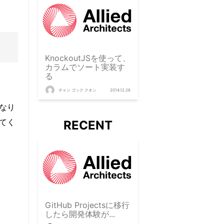
KnockoutJSを使って、
カラムでソート実装す
る
チャン ゴック クオン
2014.12.26
かなり
てく
RECENT
GitHub Projectsに移行
したら開発体験が...