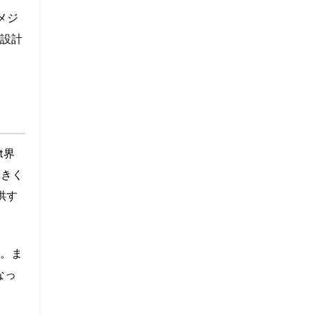
メジ
う設計
t界
大きく
供す
。ま
なっ