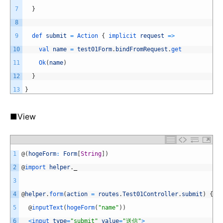
7
}
8
9
def 
submit
=
Action
{
implicit 
request
=
>
10
val 
name
=
test01Form
.
bindFromRequest
.
get
11
Ok
(
name
)
12
}
13
}
■View
1
@
(
hogeForm
:
Form
[
String
]
)
2
@
import 
helper
.
_
3
4
@
helper
.
form
(
action
=
routes
.
Test01Controller
.
submit
)
{
5
@
inputText
(
hogeForm
(
"name"
)
)
6
<
input 
type
=
"submit"
value
=
"送信"
>