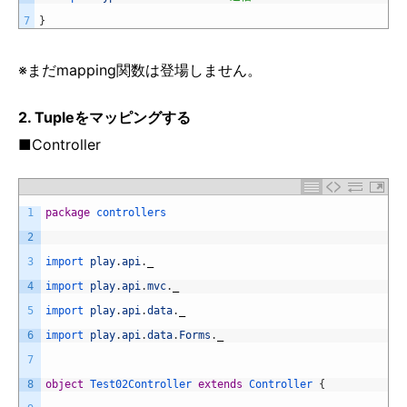
7
}
※まだmapping関数は登場しません。
2. Tupleをマッピングする
■Controller
1
package
controllers
2
3
import 
play
.
api
.
_
4
import 
play
.
api
.
mvc
.
_
5
import 
play
.
api
.
data
.
_
6
import 
play
.
api
.
data
.
Forms
.
_
7
8
object
Test02Controller
extends
Controller
{