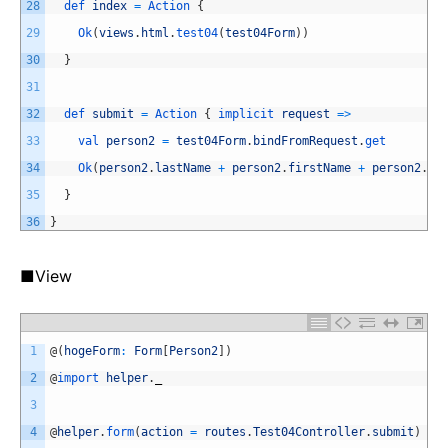
28
def 
index
=
Action
{
29
Ok
(
views
.
html
.
test04
(
test04Form
)
)
30
}
31
32
def 
submit
=
Action
{
implicit 
request
=
>
33
val 
person2
=
test04Form
.
bindFromRequest
.
get
34
Ok
(
person2
.
lastName
+
person2
.
firstName
+
person2
.
pr
35
}
36
}
■View
1
@
(
hogeForm
:
Form
[
Person2
]
)
2
@
import 
helper
.
_
3
4
@
helper
.
form
(
action
=
routes
.
Test04Controller
.
submit
)
{