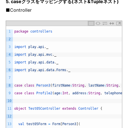
5. caseクラスをマッピングする(ネスト&Tupleネスト)
■Controller
1
package
controllers
2
3
import 
play
.
api
.
_
4
import 
play
.
api
.
mvc
.
_
5
import 
play
.
api
.
data
.
_
6
import 
play
.
api
.
data
.
Forms
.
_
7
8
case
class
Person3
(
firstName
:
String
,
lastName
:
String
,
pr
9
case
class
Profile2
(
age
:
Int
,
address
:
String
,
telephone
:
S
10
11
object
Test05Controller
extends
Controller
{
12
13
val 
test05Form
=
Form
[
Person3
]
(