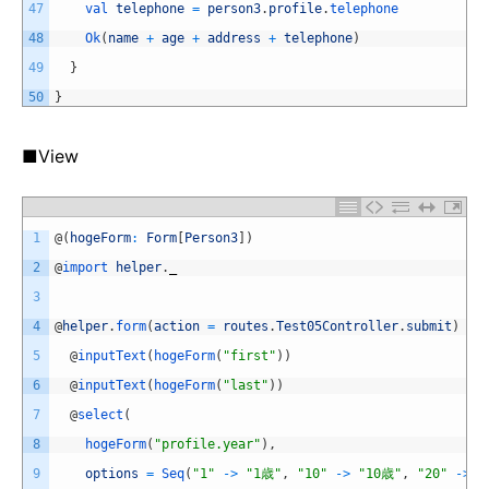
47
val 
telephone
=
person3
.
profile
.
telephone
48
Ok
(
name
+
age
+
address
+
telephone
)
49
}
50
}
■View
1
@
(
hogeForm
:
Form
[
Person3
]
)
2
@
import 
helper
.
_
3
4
@
helper
.
form
(
action
=
routes
.
Test05Controller
.
submit
)
{
5
@
inputText
(
hogeForm
(
"first"
)
)
6
@
inputText
(
hogeForm
(
"last"
)
)
7
@
select
(
8
hogeForm
(
"profile.year"
)
,
9
options
=
Seq
(
"1"
->
"1歳"
,
"10"
->
"10歳"
,
"20"
->
"