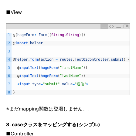
■View
1
@
(
hogeForm
:
Form
[
(
String
,
String
)
]
)
2
@
import 
helper
.
_
3
4
@
helper
.
form
(
action
=
routes
.
Test02Controller
.
submit
)
{
5
@
inputText
(
hogeForm
(
"firstName"
)
)
6
@
inputText
(
hogeForm
(
"lastName"
)
)
7
<
input 
type
=
"submit"
value
=
"送信"
>
8
}
※まだmapping関数は登場しません。。
3. caseクラスをマッピングする(シンプル)
■Controller