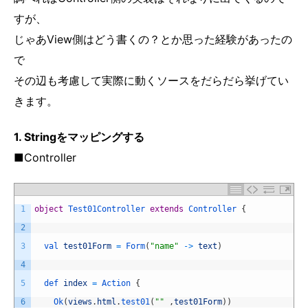
すが、
じゃあView側はどう書くの？とか思った経験があったの
で
その辺も考慮して実際に動くソースをだらだら挙げてい
きます。
1. Stringをマッピングする
■Controller
1
object
Test01Controller
extends
Controller
{
2
3
val 
test01Form
=
Form
(
"name"
->
text
)
4
5
def 
index
=
Action
{
6
Ok
(
views
.
html
.
test01
(
""
,
test01Form
)
)