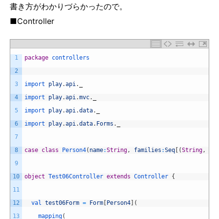
書き方がわかりづらかったので。
■Controller
1
package
controllers
2
3
import 
play
.
api
.
_
4
import 
play
.
api
.
mvc
.
_
5
import 
play
.
api
.
data
.
_
6
import 
play
.
api
.
data
.
Forms
.
_
7
8
case
class
Person4
(
name
:
String
,
families
:
Seq
[
(
String
,
In
9
10
object
Test06Controller
extends
Controller
{
11
12
val 
test06Form
=
Form
[
Person4
]
(
13
mapping
(