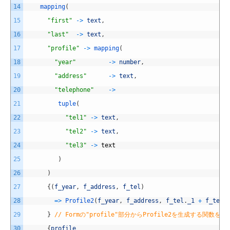
14
mapping
(
15
"first"
->
text
,
16
"last"
->
text
,
17
"profile"
->
mapping
(
18
"year"
->
number
,
19
"address"
->
text
,
20
"telephone"
->
21
tuple
(
22
"tel1"
->
text
,
23
"tel2"
->
text
,
24
"tel3"
->
text
25
)
26
)
27
{
(
f_year
,
f_address
,
f_tel
)
28
=
>
Profile2
(
f_year
,
f_address
,
f_tel
.
_1
+
f_tel
.
29
}
// Formの"profile"部分からProfile2を生成する関数を
30
{
profile