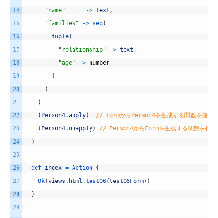
14
"name"
->
text
,
15
"families"
->
seq
(
16
tuple
(
17
"relationship"
->
text
,
18
"age"
->
number
19
)
20
)
21
)
22
(
Person4
.
apply
)
// FormからPerson4を生成する関数を指定
23
(
Person4
.
unapply
)
// Person4からFormを生成する関数を指
24
)
25
26
def 
index
=
Action
{
27
Ok
(
views
.
html
.
test06
(
test06Form
)
)
28
}
29