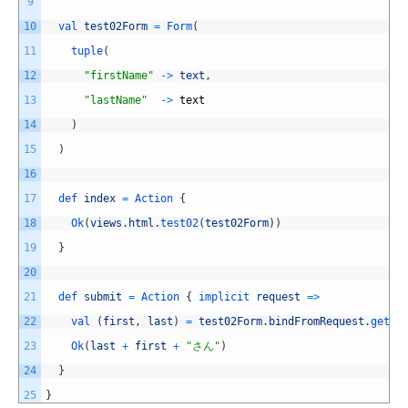
9
10
val 
test02Form
=
Form
(
11
tuple
(
12
"firstName"
->
text
,
13
"lastName"
->
text
14
)
15
)
16
17
def 
index
=
Action
{
18
Ok
(
views
.
html
.
test02
(
test02Form
)
)
19
}
20
21
def 
submit
=
Action
{
implicit 
request
=
>
22
val
(
first
,
last
)
=
test02Form
.
bindFromRequest
.
get
23
Ok
(
last
+
first
+
"さん"
)
24
}
25
}