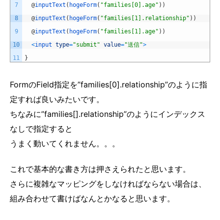
7
@
inputText
(
hogeForm
(
"families[0].age"
)
)
8
@
inputText
(
hogeForm
(
"families[1].relationship"
)
)
9
@
inputText
(
hogeForm
(
"families[1].age"
)
)
10
<
input 
type
=
"submit"
value
=
"送信"
>
11
}
FormのField指定を”families[0].relationship”のように指
定すれば良いみたいです。
ちなみに”families[].relationship”のようにインデックス
なしで指定すると
うまく動いてくれません。。。
これで基本的な書き方は押さえられたと思います。
さらに複雑なマッピングをしなければならない場合は、
組み合わせて書けばなんとかなると思います。