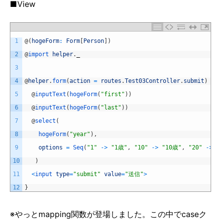
■View
1
@
(
hogeForm
:
Form
[
Person
]
)
2
@
import 
helper
.
_
3
4
@
helper
.
form
(
action
=
routes
.
Test03Controller
.
submit
)
{
5
@
inputText
(
hogeForm
(
"first"
)
)
6
@
inputText
(
hogeForm
(
"last"
)
)
7
@
select
(
8
hogeForm
(
"year"
)
,
9
options
=
Seq
(
"1"
->
"1歳"
,
"10"
->
"10歳"
,
"20"
->
"
10
)
11
<
input 
type
=
"submit"
value
=
"送信"
>
12
}
※やっとmapping関数が登場しました。この中でcaseク