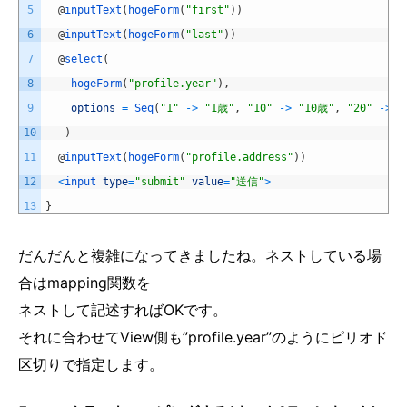
5
@
inputText
(
hogeForm
(
"first"
)
)
6
@
inputText
(
hogeForm
(
"last"
)
)
7
@
select
(
8
hogeForm
(
"profile.year"
)
,
9
options
=
Seq
(
"1"
->
"1歳"
,
"10"
->
"10歳"
,
"20"
->
"
10
)
11
@
inputText
(
hogeForm
(
"profile.address"
)
)
12
<
input 
type
=
"submit"
value
=
"送信"
>
13
}
だんだんと複雑になってきましたね。ネストしている場
合はmapping関数を
ネストして記述すればOKです。
それに合わせてView側も”profile.year”のようにピリオド
区切りで指定します。