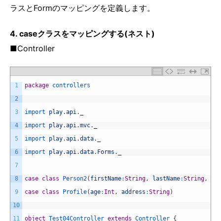
ラスとFormのマッピングを定義します。
4. caseクラスをマッピングする(ネスト)
■Controller
1
package
controllers
2
3
import 
play
.
api
.
_
4
import 
play
.
api
.
mvc
.
_
5
import 
play
.
api
.
data
.
_
6
import 
play
.
api
.
data
.
Forms
.
_
7
8
case
class
Person2
(
firstName
:
String
,
lastName
:
String
,
pr
9
case
class
Profile
(
age
:
Int
,
address
:
String
)
10
11
object
Test04Controller
extends
Controller
{