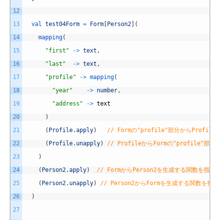
12
13
val 
test04Form
=
Form
[
Person2
]
(
14
mapping
(
15
"first"
->
text
,
16
"last"
->
text
,
17
"profile"
->
mapping
(
18
"year"
->
number
,
19
"address"
->
text
20
)
21
(
Profile
.
apply
)
// Formの"profile"部分からProf
22
(
Profile
.
unapply
)
// ProfileからFormの"profile
23
)
24
(
Person2
.
apply
)
// FormからPerson2を生成する関数を指定
25
(
Person2
.
unapply
)
// Person2からFormを生成する関数を指
26
)
27