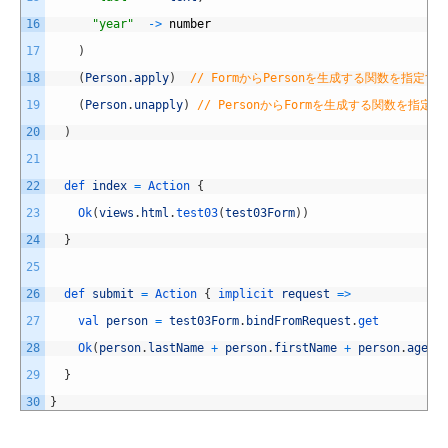
16
"year"
->
number
17
)
18
(
Person
.
apply
)
// FormからPersonを生成する関数を指定す
19
(
Person
.
unapply
)
// PersonからFormを生成する関数を指定す
20
)
21
22
def 
index
=
Action
{
23
Ok
(
views
.
html
.
test03
(
test03Form
)
)
24
}
25
26
def 
submit
=
Action
{
implicit 
request
=
>
27
val 
person
=
test03Form
.
bindFromRequest
.
get
28
Ok
(
person
.
lastName
+
person
.
firstName
+
person
.
age
+
29
}
30
}