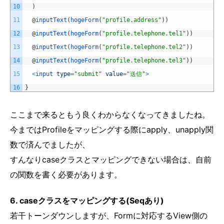
10
)
11
@
inputText
(
hogeForm
(
"profile.address"
)
)
12
@
inputText
(
hogeForm
(
"profile.telephone.tel1"
)
)
13
@
inputText
(
hogeForm
(
"profile.telephone.tel2"
)
)
14
@
inputText
(
hogeForm
(
"profile.telephone.tel3"
)
)
15
<
input 
type
=
"submit"
value
=
"送信"
>
16
}
ここまで来るともう良くわからなくなってきましたね。
今まではProfileをマッピングする際にapply、unapply関
数で済んでましたが、
すんなりcaseクラスとマッピングできない場合は、自前
の関数を書く必要があります。
6. caseクラスをマッピングする(Seqあり)
若干トーンダウンしますが、Formに対応するView側の