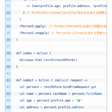
31
=
>
Some
(
profile
.
age
,
profile
.
address
,
(
profile
.
t
32
}
// Profile2からFormの"profile"部分を生成する関数を
33
)
34
(
Person3
.
apply
)
// FormからPerson3を生成する関数を指定
35
(
Person3
.
unapply
)
// Person3からFormを生成する関数を指
36
)
37
38
def 
index
=
Action
{
39
Ok
(
views
.
html
.
test05
(
test05Form
)
)
40
}
41
42
def 
submit
=
Action
{
implicit 
request
=
>
43
val 
person3
=
test05Form
.
bindFromRequest
.
get
44
val 
name
=
person3
.
lastName
+
person3
.
firstName
45
val 
age
=
person3
.
profile
.
age
+
"歳"
46
val 
address
=
person3
.
profile
.
address