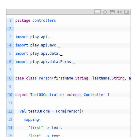
1
package
controllers
2
3
import 
play
.
api
.
_
4
import 
play
.
api
.
mvc
.
_
5
import 
play
.
api
.
data
.
_
6
import 
play
.
api
.
data
.
Forms
.
_
7
8
case
class
Person
(
firstName
:
String
,
lastName
:
String
,
age
9
10
object
Test03Controller
extends
Controller
{
11
12
val 
test03Form
=
Form
[
Person
]
(
13
mapping
(
14
"first"
->
text
,
15
"last"
->
text
,