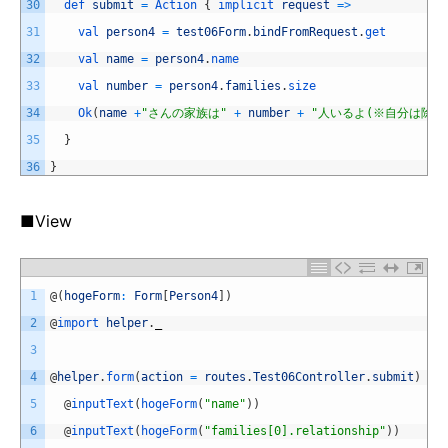
30
def 
submit
=
Action
{
implicit 
request
=
>
31
val 
person4
=
test06Form
.
bindFromRequest
.
get
32
val 
name
=
person4
.
name
33
val 
number
=
person4
.
families
.
size
34
Ok
(
name
+
"さんの家族は"
+
number
+
"人いるよ(※自分は除く
35
}
36
}
■View
1
@
(
hogeForm
:
Form
[
Person4
]
)
2
@
import 
helper
.
_
3
4
@
helper
.
form
(
action
=
routes
.
Test06Controller
.
submit
)
{
5
@
inputText
(
hogeForm
(
"name"
)
)
6
@
inputText
(
hogeForm
(
"families[0].relationship"
)
)